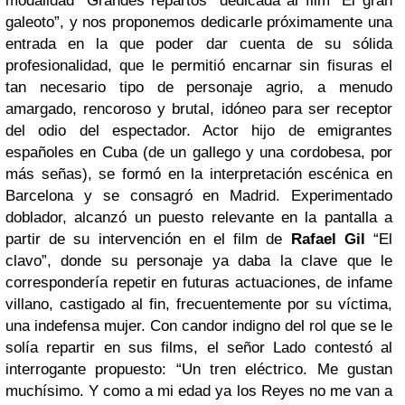
modalidad “Grandes repartos” dedicada al film “El gran
galeoto”, y nos proponemos dedicarle próximamente una
entrada en la que poder dar cuenta de su sólida
profesionalidad, que le permitió encarnar sin fisuras el
tan necesario tipo de personaje agrio, a menudo
amargado, rencoroso y brutal, idóneo para ser receptor
del odio del espectador. Actor hijo de emigrantes
españoles en Cuba (de un gallego y una cordobesa, por
más señas), se formó en la interpretación escénica en
Barcelona y se consagró en Madrid. Experimentado
doblador, alcanzó un puesto relevante en la pantalla a
partir de su intervención en el film de
Rafael Gil
“El
clavo”, donde su personaje ya daba la clave que le
correspondería repetir en futuras actuaciones, de infame
villano, castigado al fin, frecuentemente por su víctima,
una indefensa mujer. Con candor indigno del rol que se le
solía repartir en sus films, el señor Lado contestó al
interrogante propuesto: “Un tren eléctrico. Me gustan
muchísimo. Y como a mi edad ya los Reyes no me van a