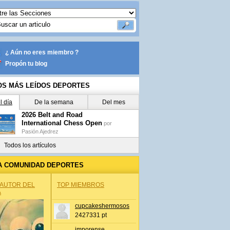
¿ Aún no eres miembro ?
Propón tu blog
OS MÁS LEÍDOS DEPORTES
l día
De la semana
Del mes
2026 Belt and Road
International Chess Open
por
Pasión Ajedrez
Todos los artículos
A COMUNIDAD DEPORTES
 AUTOR DEL
TOP MIEMBROS
A
cupcakeshermosos
2427331 pt
jmporense