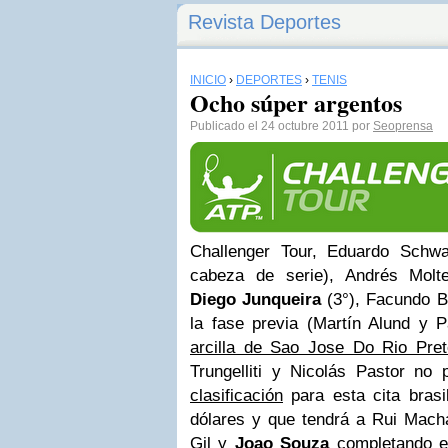
Revista Deportes
INICIO
›
DEPORTES
›
TENIS
Ocho súper argentos
Publicado el 24 octubre 2011 por
Seoprensa
Challenger Tour, Eduardo Schw
cabeza de serie), Andrés Molte
Diego Junqueira
(3°), Facundo B
la fase previa (Martín Alund y P
arcilla de Sao Jose Do Rio Pret
Trungelliti y Nicolás Pastor no
clasificación
para esta cita brasi
dólares y que tendrá a Rui Macha
Gil y
Joao Souza
completando el