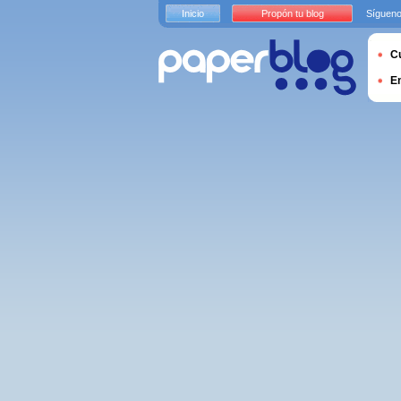
Inicio
Propón tu blog
Sígueno
Cu
E