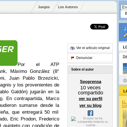
Juegos
Los Autores
L
Ver el artículo original
De
Denunciar
Por el ATP
Sobre el autor
ank, Máximo González (8°
ni, Juan Pablo Brzezicki,
Seoprensa
agnis y los provenientes de
10
veces
ablo Galdón) jugarán en la
L
compartido
o
. En contrapartida, Marco
ver su perfil
EL
 pudieron sumarse desde la
ver su blog
DÍ
leña, que entregará 50 mil
do, Eric Prodon, Frederico
 quinteto con condición de