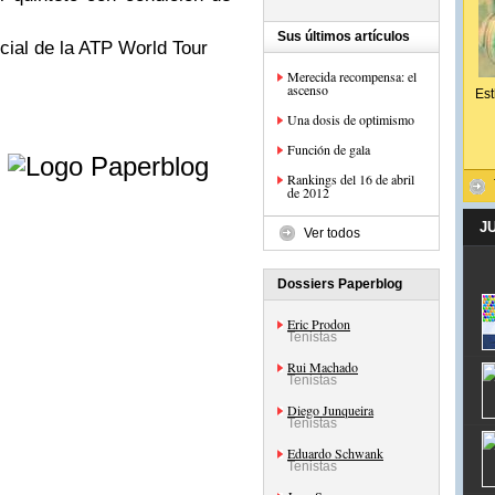
Sus últimos artículos
icial de la ATP World Tour
Merecida recompensa: el
ascenso
Est
Una dosis de optimismo
e
Función de gala
Rankings del 16 de abril
de 2012
J
Ver todos
Dossiers Paperblog
Eric Prodon
Tenistas
Rui Machado
Tenistas
Diego Junqueira
Tenistas
Eduardo Schwank
Tenistas