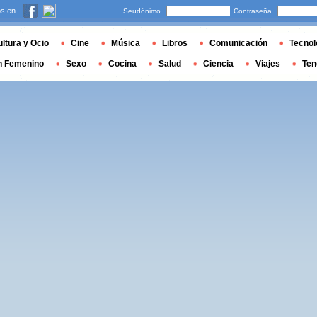
s en
Seudónimo
Contraseña
ltura y Ocio
Cine
Música
Libros
Comunicación
Tecnol
n Femenino
Sexo
Cocina
Salud
Ciencia
Viajes
Ten