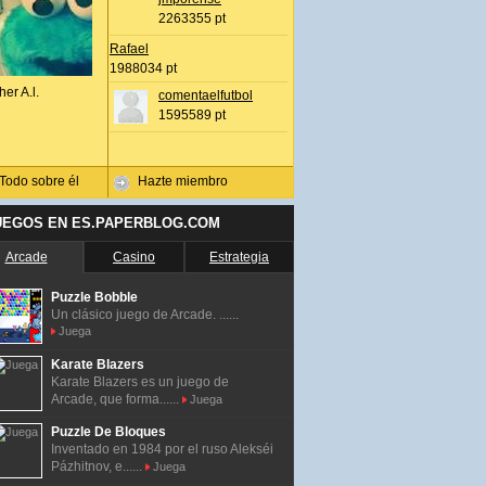
2263355 pt
Rafael
1988034 pt
her A.l.
comentaelfutbol
1595589 pt
Todo sobre él
Hazte miembro
UEGOS EN ES.PAPERBLOG.COM
Arcade
Casino
Estrategia
Puzzle Bobble
Un clásico juego de Arcade. ......
Juega
Karate Blazers
Karate Blazers es un juego de
Arcade, que forma......
Juega
Puzzle De Bloques
Inventado en 1984 por el ruso Alekséi
Pázhitnov, e......
Juega