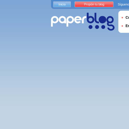
Inicio
Propón tu blog
Sígueno
Cu
E