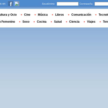
s en
Seudónimo
Contraseña
ltura y Ocio
Cine
Música
Libros
Comunicación
Tecnol
n Femenino
Sexo
Cocina
Salud
Ciencia
Viajes
Ten