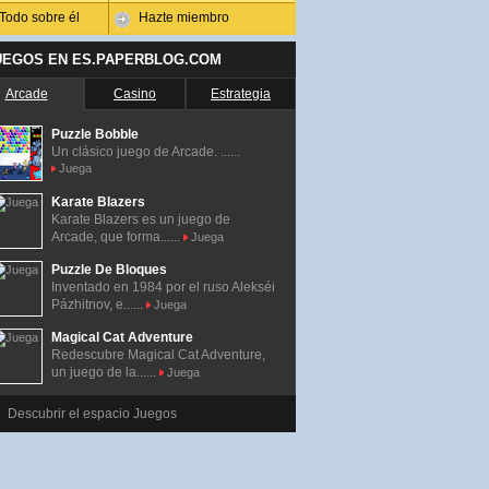
Todo sobre él
Hazte miembro
UEGOS EN ES.PAPERBLOG.COM
Arcade
Casino
Estrategia
Puzzle Bobble
Un clásico juego de Arcade. ......
Juega
Karate Blazers
Karate Blazers es un juego de
Arcade, que forma......
Juega
Puzzle De Bloques
Inventado en 1984 por el ruso Alekséi
Pázhitnov, e......
Juega
Magical Cat Adventure
Redescubre Magical Cat Adventure,
un juego de la......
Juega
Descubrir el espacio Juegos