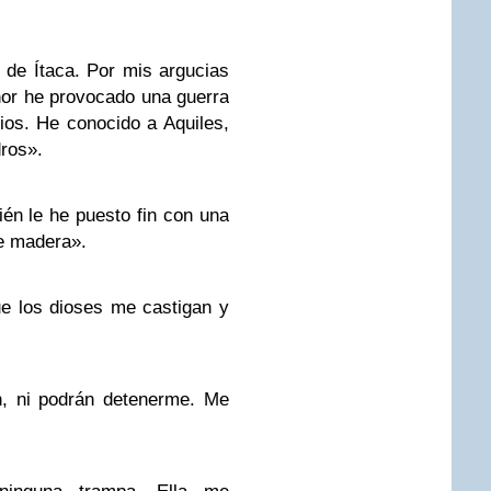
 de Ítaca. Por mis argucias
nor he provocado una guerra
ios. He conocido a Aquiles,
dros».
én le he puesto fin con una
e madera».
e los dioses me castigan y
n, ni podrán detenerme. Me