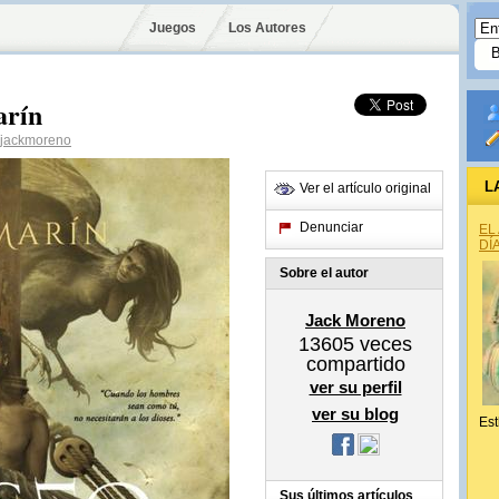
Juegos
Los Autores
arín
jackmoreno
L
Ver el artículo original
Denunciar
EL
DÍ
Sobre el autor
Jack Moreno
13605
veces
compartido
ver su perfil
ver su blog
Est
Sus últimos artículos