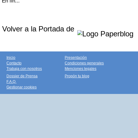
En fin...
Volver a la Portada de
Inicio
Presentación
Contacto
Condiciones generales
Trabaja con nosotros
Menciones legales
Dossier de Prensa
Propón tu blog
F.A.Q.
Gestionar cookies