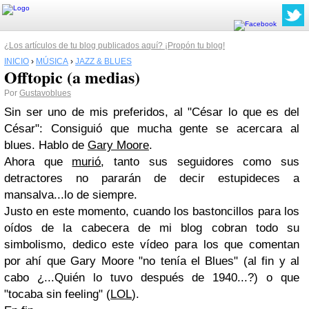
¿Los artículos de tu blog publicados aquí? ¡Propón tu blog!
INICIO
›
MÚSICA
›
JAZZ & BLUES
Offtopic (a medias)
Por
Gustavoblues
S
in ser uno de mis preferidos, al "
César lo que es del
César
": Consiguió que mucha gente se acercara al
blues. Hablo de
Gary Moore
.
Ahora que
murió
, tanto sus seguidores como sus
detractores no pararán de decir estupideces a
mansalva...lo de siempre.
Justo en este momento, cuando los bastoncillos para los
oídos de la cabecera de mi blog cobran todo su
simbolismo, dedico este vídeo para los que comentan
por ahí que
Gary Moore
"
no tenía el Blues
" (al fin y al
cabo ¿...Quién lo tuvo después de 1940...?) o que
"
tocaba sin feeling
" (
LOL
).