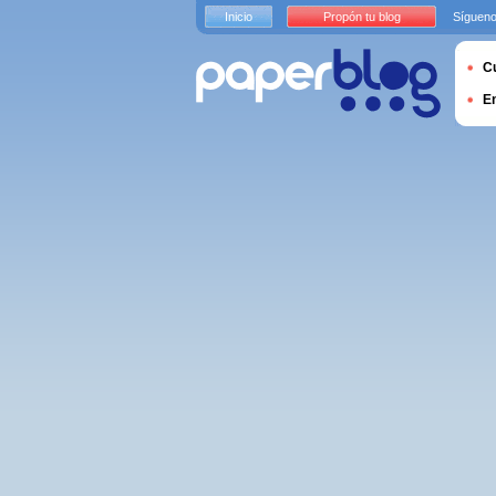
Inicio
Propón tu blog
Sígueno
Cu
E