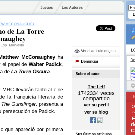
Juegos
Los Autores
EW MCCONAUGHEY
ano de La Torre
naughey
Esp_Marvelita
L
Ver el artículo original
atthew McConaughey
ha
De
Denunciar
r el papel de
Walter Padick
,
ula de
La Torre Oscura
.
Sobre el autor
The Leff
 MRC llevarán tanto al cine
1742334
veces
e la franquicia literaria de
T
compartido
o
The Gunslinger
, presenta a
ver su perfil
O
u persecución de Padick.
ver su blog
Ka
F
d
o que apareció por primera
C
Sus últimos artículos