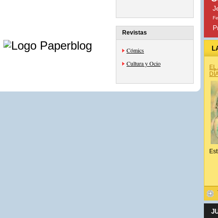
J
Fe
P
Revistas
e
L
Cómics
Cultura y Ocio
EL
DÍ
Est
J