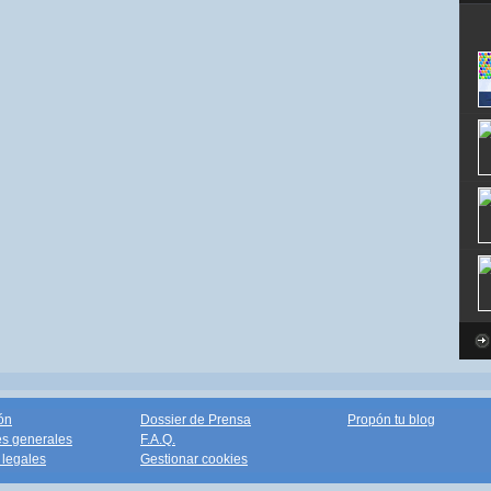
ón
Dossier de Prensa
Propón tu blog
s generales
F.A.Q.
legales
Gestionar cookies