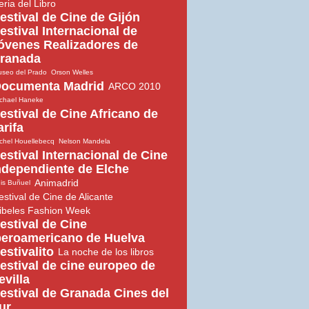
eria del Libro
estival de Cine de Gijón
estival Internacional de
óvenes Realizadores de
ranada
seo del Prado
Orson Welles
ocumenta Madrid
ARCO 2010
chael Haneke
estival de Cine Africano de
arifa
chel Houellebecq
Nelson Mandela
estival Internacional de Cine
ndependiente de Elche
Animadrid
is Buñuel
estival de Cine de Alicante
ibeles Fashion Week
estival de Cine
beroamericano de Huelva
estivalito
La noche de los libros
estival de cine europeo de
evilla
estival de Granada Cines del
ur