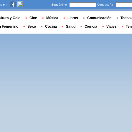
s en
Seudónimo
Contraseña
ltura y Ocio
Cine
Música
Libros
Comunicación
Tecnol
n Femenino
Sexo
Cocina
Salud
Ciencia
Viajes
Ten