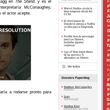
Flagg en
The Stand
, y es el
F
F
nterpretaría McConaughey,
Marvel Studios revela la
F
línea temporal oficial del
 el actor acepte.
UCM
J
G
El showrunner de
Daredevil entrega a Netflix
Mu
su idea para la temporada
4
D
Posible lista de personajes
Mi
para Los Eternos,
F
incluidas algunas
sorpresas
T
Mi
Age of Man traerá títulos
de un universo X
F
alternativo en febrero
I
Lu
Ver todos
F
C
Dossiers Paperblog
F
I
Matthew McConaughey
F
Actores
aría a rodarse pronto para
F
Sony
S
Tecnología
F
Stephen King
S
Directores de cine