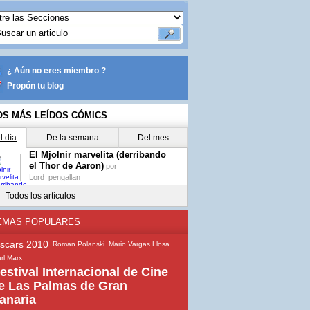
¿ Aún no eres miembro ?
Propón tu blog
OS MÁS LEÍDOS CÓMICS
l día
De la semana
Del mes
El Mjolnir marvelita (derribando
el Thor de Aaron)
por
Lord_pengallan
Todos los artículos
EMAS POPULARES
scars 2010
Roman Polanski
Mario Vargas Llosa
rl Marx
estival Internacional de Cine
e Las Palmas de Gran
anaria