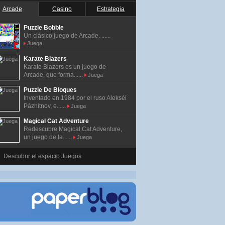
Arcade
Casino
Estrategia
Puzzle Bobble
Un clásico juego de Arcade. ......
Juega
Karate Blazers
Karate Blazers es un juego de
Arcade, que forma......
Juega
Puzzle De Bloques
Inventado en 1984 por el ruso Alekséi
Pázhitnov, e......
Juega
Magical Cat Adventure
Redescubre Magical Cat Adventure,
un juego de la......
Juega
Descubrir el espacio Juegos