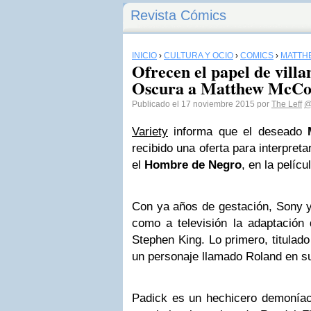
Revista Cómics
INICIO
›
CULTURA Y OCIO
›
CÓMICS
›
MATTH
Ofrecen el papel de vill
Oscura a Matthew McCo
Publicado el 17 noviembre 2015 por
The Leff
@
Variety
informa que el deseado
M
recibido una oferta para interpreta
el
Hombre de Negro
, en la pelíc
Con ya años de gestación, Sony y
como a televisión la adaptación d
Stephen King. Lo primero, titulad
un personaje llamado Roland en s
Padick es un hechicero demoníac