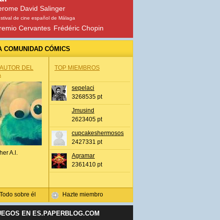
erome David Salinger
stival de cine español de Málaga
remio Cervantes
Frédéric Chopin
A COMUNIDAD CÓMICS
 AUTOR DEL
TOP MIEMBROS
A
sepelaci
3268535 pt
Jmusind
2623405 pt
cupcakeshermosos
2427331 pt
her A.l.
Agramar
2361410 pt
Todo sobre él
Hazte miembro
UEGOS EN ES.PAPERBLOG.COM