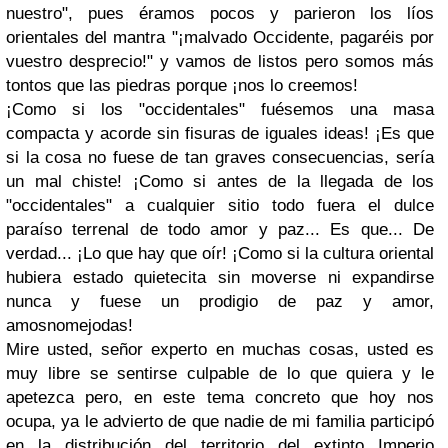
nuestro", pues éramos pocos y parieron los líos
orientales del mantra "¡malvado Occidente, pagaréis por
vuestro desprecio!" y vamos de listos pero somos más
tontos que las piedras porque ¡nos lo creemos!
¡Como si los "occidentales" fuésemos una masa
compacta y acorde sin fisuras de iguales ideas! ¡Es que
si la cosa no fuese de tan graves consecuencias, sería
un mal chiste! ¡Como si antes de la llegada de los
"occidentales" a cualquier sitio todo fuera el dulce
paraíso terrenal de todo amor y paz... Es que... De
verdad... ¡Lo que hay que oír! ¡Como si la cultura oriental
hubiera estado quietecita sin moverse ni expandirse
nunca y fuese un prodigio de paz y amor,
amosnomejodas!
Mire usted, señor experto en muchas cosas, usted es
muy libre se sentirse culpable de lo que quiera y le
apetezca pero, en este tema concreto que hoy nos
ocupa, ya le advierto de que nadie de mi familia participó
en la distribución del territorio del extinto Imperio