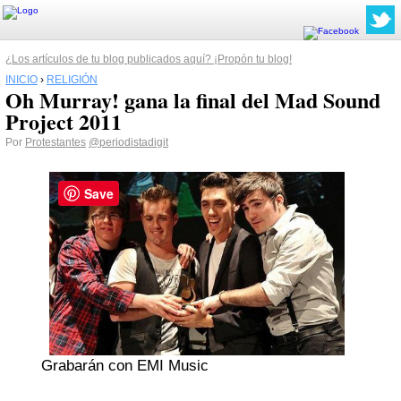
¿Los artículos de tu blog publicados aquí? ¡Propón tu blog!
INICIO
›
RELIGIÓN
Oh Murray! gana la final del Mad Sound
Project 2011
Por
Protestantes
@periodistadigit
Save
Grabarán con EMI Music