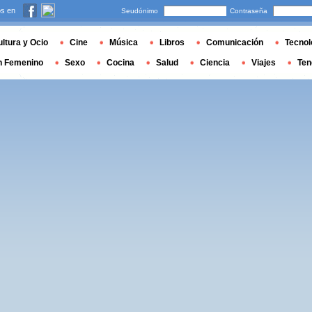
s en
Seudónimo
Contraseña
ltura y Ocio
Cine
Música
Libros
Comunicación
Tecnol
n Femenino
Sexo
Cocina
Salud
Ciencia
Viajes
Ten