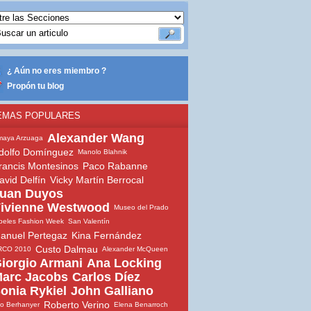
¿ Aún no eres miembro ?
Propón tu blog
EMAS POPULARES
Alexander Wang
maya Arzuaga
dolfo Domínguez
Manolo Blahnik
rancis Montesinos
Paco Rabanne
avid Delfín
Vicky Martín Berrocal
uan Duyos
ivienne Westwood
Museo del Prado
beles Fashion Week
San Valentín
anuel Pertegaz
Kina Fernández
Custo Dalmau
RCO 2010
Alexander McQueen
iorgio Armani
Ana Locking
arc Jacobs
Carlos Díez
onia Rykiel
John Galliano
Roberto Verino
io Berhanyer
Elena Benarroch