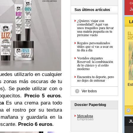
Cr
J
Sus últimos artículos
¿Quieres viajar con
L
comodidad? Aquí van
unos truquillos para llevar
una maleta pequeña en tu
EL
próximo vuelo
DÍ
Regalos personalizados
útiles que sí vas a usar en
tu día a día
Vestidos elegantes
Reserved: la combinación
de lo clásico y el estilo
moderno
edes utilizarlo en cualquier
Encuentra tu deporte, pero
no dejes de entrenar
as zonas más oscuras de tu
Est
s). Se puede utilizar con o
Ver todos
oquecitos.
Precio 5 euros
.
ca
Es una crema para todo
Dossier Paperblog
a el rostro por su textura
Mercadona
a mañana y guardarla en la
Empresas
J
escante.
Precio 6 euros
.