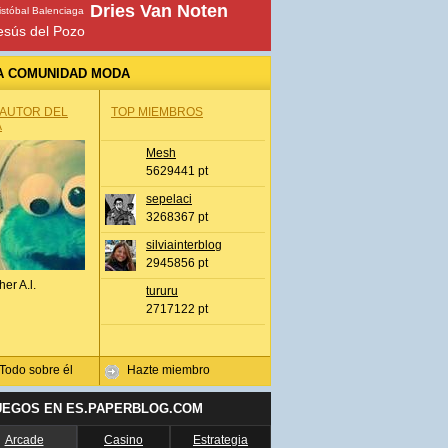
Dries Van Noten
istóbal Balenciaga
esús del Pozo
A COMUNIDAD MODA
 AUTOR DEL
TOP MIEMBROS
A
Mesh
5629441 pt
sepelaci
3268367 pt
silviainterblog
2945856 pt
her A.l.
tururu
2717122 pt
Todo sobre él
Hazte miembro
UEGOS EN ES.PAPERBLOG.COM
Arcade
Casino
Estrategia