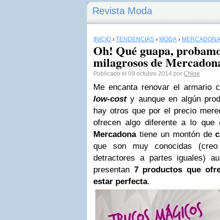
Revista Moda
INICIO
›
TENDENCIAS
›
MODA
›
MERCADON
Oh! Qué guapa, probamos
milagrosos de Mercadon
Publicado el 09 octubre 2014 por
Chloe
Me encanta renovar el armario
low-cost
y aunque en algún prod
hay otros que por el precio mere
ofrecen algo diferente a lo que
Mercadona
tiene un montón de
c
que son muy conocidas (creo 
detractores a partes iguales) 
presentan
7 productos que ofr
estar perfecta
.