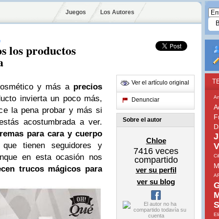
Juegos
Los Autores
A
 los productos
a
T
Ver el artículo original
 cosmético y más a
precios
ucto invierta un poco más,
A
Denunciar
A
ce la pena probar y más si
F
Sobre el autor
 estás acostumbrada a ver.
D
remas para cara y cuerpo
J
Chloe
que tienen seguidores y
V
7416
veces
aunque en esta ocasión nos
Ci
compartido
M
ecen trucos mágicos para
ver su perfil
A
ver su blog
G
M
S
El