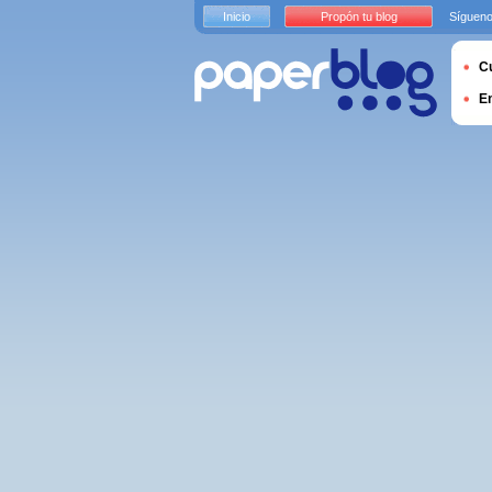
Inicio
Propón tu blog
Sígueno
Cu
E