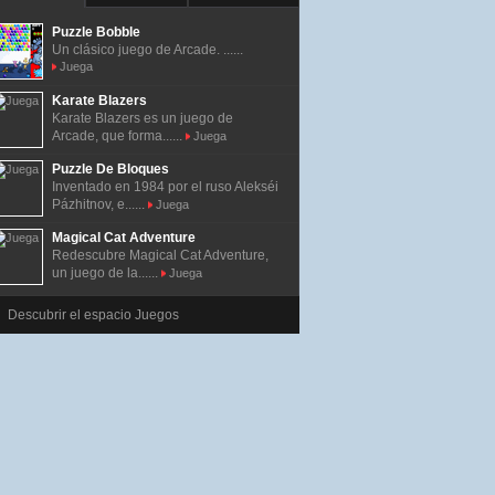
Puzzle Bobble
Un clásico juego de Arcade. ......
Juega
Karate Blazers
Karate Blazers es un juego de
Arcade, que forma......
Juega
Puzzle De Bloques
Inventado en 1984 por el ruso Alekséi
Pázhitnov, e......
Juega
Magical Cat Adventure
Redescubre Magical Cat Adventure,
un juego de la......
Juega
Descubrir el espacio Juegos