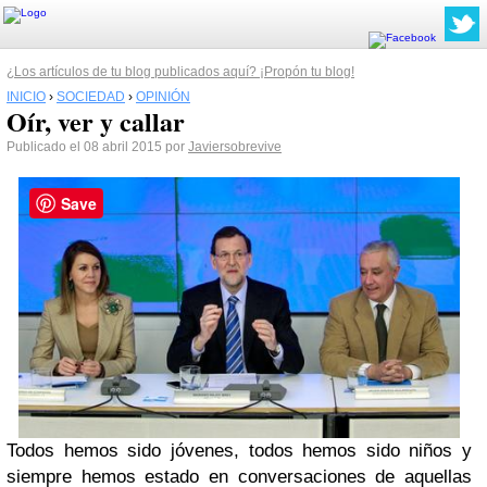
¿Los artículos de tu blog publicados aquí? ¡Propón tu blog!
INICIO
›
SOCIEDAD
›
OPINIÓN
Oír, ver y callar
Publicado el 08 abril 2015 por
Javiersobrevive
Save
Todos hemos sido jóvenes, todos hemos sido niños y
siempre hemos estado en conversaciones de aquellas