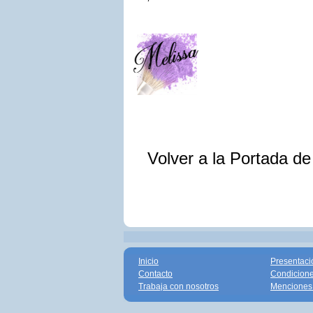
Volver a la Portada d
Inicio
Presentaci
Contacto
Condicione
Trabaja con nosotros
Menciones 