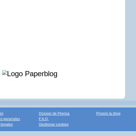
e
ón
Dossier de Prensa
Propón tu blog
s generales
F.A.Q.
legales
Gestionar cookies