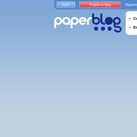
Inicio
Propón tu blog
Sígueno
Cu
E