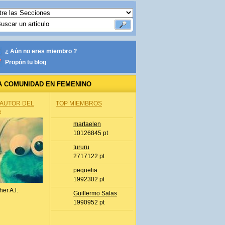
¿ Aún no eres miembro ?
Propón tu blog
A COMUNIDAD EN FEMENINO
 AUTOR DEL
TOP MIEMBROS
A
martaelen
10126845 pt
tururu
2717122 pt
pequelia
1992302 pt
her A.l.
Guillermo Salas
1990952 pt