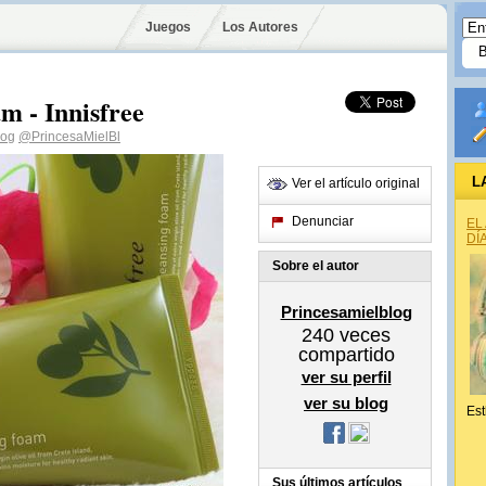
Juegos
Los Autores
m - Innisfree
log
@PrincesaMielBl
L
Ver el artículo original
Denunciar
EL
DÍ
Sobre el autor
Princesamielblog
240
veces
compartido
ver su perfil
ver su blog
Est
Sus últimos artículos