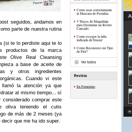
Como usar correctamente
la Mascara de Pestañas
J
5 Trucos de Maquillaje
post seguidos, andamos en
para Disimular un Rostro
Cansado
omo parte de nuestra rutina
Como escoger la talla
indicada de brasier
(si te lo perdiste aqui te lo
Como Reconozco mi Tipo
os productos de la marca
de Piel?
 este Olive Real Cleansing
Ver todos
pieza a base de aceite de
nas y otros ingredientes
Revista
 orgánicas. Cuando vi este
llamó la atención ya que
En Femenino
idratar al mismo tiempo... sí
r considerado comprar este
 oliva teniendo el cutis
luego de más de 2 meses (ya
 decir que me ha ido super.