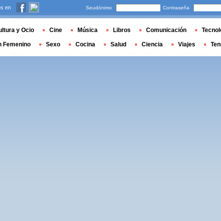
s en
Seudónimo
Contraseña
ltura y Ocio
Cine
Música
Libros
Comunicación
Tecnol
n Femenino
Sexo
Cocina
Salud
Ciencia
Viajes
Ten