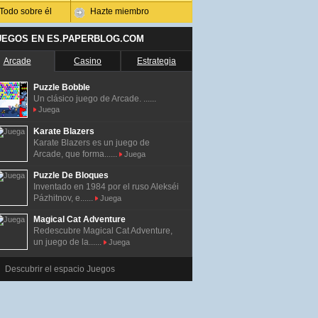
Todo sobre él
Hazte miembro
UEGOS EN ES.PAPERBLOG.COM
Arcade
Casino
Estrategia
Puzzle Bobble
Un clásico juego de Arcade. ......
Juega
Karate Blazers
Karate Blazers es un juego de
Arcade, que forma......
Juega
Puzzle De Bloques
Inventado en 1984 por el ruso Alekséi
Pázhitnov, e......
Juega
Magical Cat Adventure
Redescubre Magical Cat Adventure,
un juego de la......
Juega
Descubrir el espacio Juegos