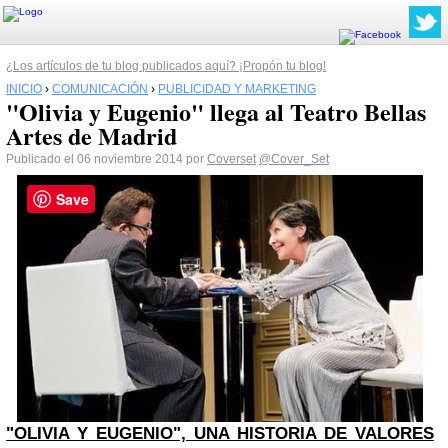
¿Los artículos de tu blog publicados aquí? ¡Propón tu blog!
INICIO
›
COMUNICACIÓN
›
PUBLICIDAD Y MARKETING
"Olivia y Eugenio" llega al Teatro Bellas
Artes de Madrid
Publicado el 06 noviembre 2014 por
Coverset
@Cover_Set
Save
"OLIVIA Y EUGENIO", UNA HISTORIA DE VALORES