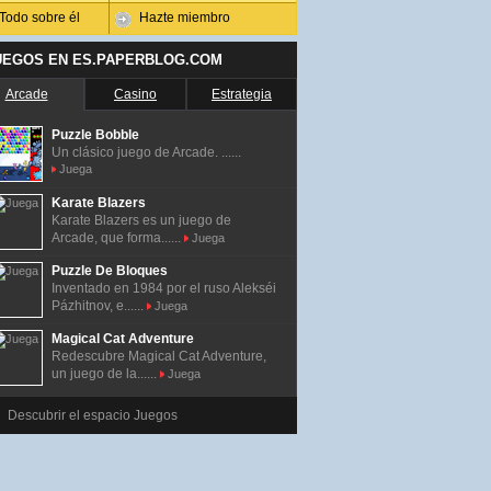
Todo sobre él
Hazte miembro
UEGOS EN ES.PAPERBLOG.COM
Arcade
Casino
Estrategia
Puzzle Bobble
Un clásico juego de Arcade. ......
Juega
Karate Blazers
Karate Blazers es un juego de
Arcade, que forma......
Juega
Puzzle De Bloques
Inventado en 1984 por el ruso Alekséi
Pázhitnov, e......
Juega
Magical Cat Adventure
Redescubre Magical Cat Adventure,
un juego de la......
Juega
Descubrir el espacio Juegos