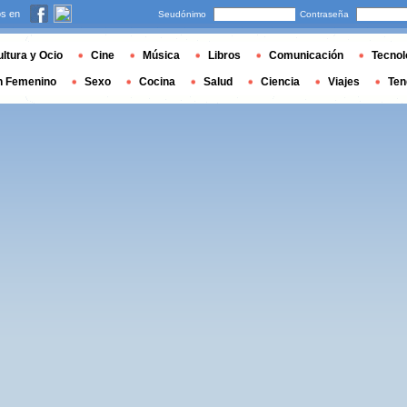
s en
Seudónimo
Contraseña
ltura y Ocio
Cine
Música
Libros
Comunicación
Tecnol
n Femenino
Sexo
Cocina
Salud
Ciencia
Viajes
Ten