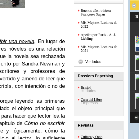
Buenos días, tristeza -
Françoise Sagan
J
Mis Mejores Lecturas de
2022
Apetito por París - A. J.
Liebling
bir una novela
. En lugar de
Mis Mejoras Lecturas de
res nóveles es una relación
2021
que la novela sea rechazada
Ver todos
 escrito por Sandra Newman y
scritores y profesores de
Dossiers Paperblog
ivertido y ameno de leer que
ribís, con intención o no de
Bristol
ciudades
Casa del Libro
orque leyendo las primeras
Empresas
ado el objeto principal que
 para hacer que lector lea la
capítulo de
Cómo no escribir
Revistas
e y lógicamente, cómo la
Cultura y Ocio
io al lector, lo suficiente