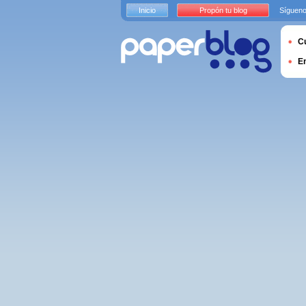
Inicio
Propón tu blog
Sígueno
Cu
E