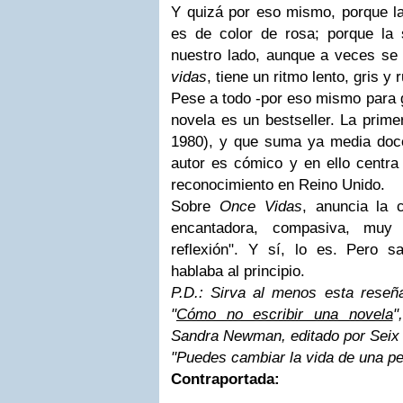
Y quizá por eso mismo, porque la 
es de color de rosa; porque la
nuestro lado, aunque a veces se
vidas
, tiene un ritmo lento, gris y r
Pese a todo -por eso mismo para g
novela es un bestseller. La prim
1980), y que suma ya media doc
autor es cómico y en ello centra
reconocimiento en Reino Unido.
Sobre
Once Vidas
, anuncia la c
encantadora, compasiva, muy 
reflexión". Y sí, lo es. Pero s
hablaba al principio.
P.D.: Sirva al menos esta rese
"
Cómo no escribir una novela
"
Sandra Newman, editado por Seix 
"Puedes cambiar la vida de una pe
Contraportada: