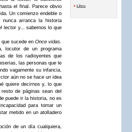
Libros
asta el final. Parece obvio
ida. Un comienzo endeble o
nunca arranca la historia
l lector y... sabemos lo que
o que sucede en
Once vidas
.
a, locutor de un programa
ias de los radioyentes que
iserias, las personas que le
ando vagamente su infancia.
ector aún no se hace un idea
ué quiere decirnos y, lo que
 resto de páginas sean del
e puede ir la historia, no es
ncapacidad para tomar un
tar metido en un atolladero
pción de un día cualquiera,