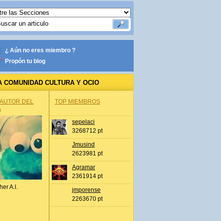
¿ Aún no eres miembro ?
Propón tu blog
A COMUNIDAD CULTURA Y OCIO
 AUTOR DEL
TOP MIEMBROS
A
sepelaci
3268712 pt
Jmusind
2623981 pt
Agramar
2361914 pt
her A.l.
jmporense
2263670 pt