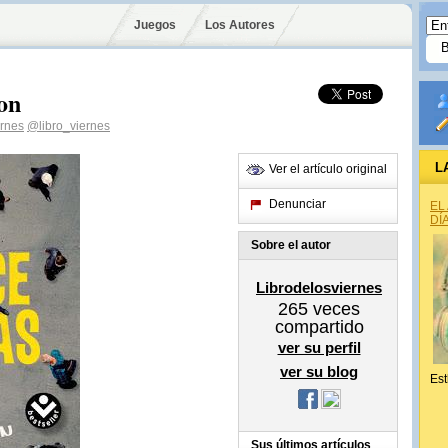
Juegos
Los Autores
on
ernes
@libro_viernes
L
Ver el artículo original
Denunciar
EL
DÍ
Sobre el autor
Librodelosviernes
265
veces
compartido
ver su perfil
ver su blog
Est
Sus últimos artículos