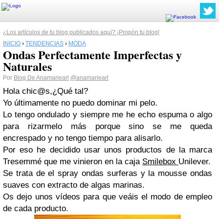
¿Los artículos de tu blog publicados aquí? ¡Propón tu blog!
INICIO
›
TENDENCIAS
›
MODA
Ondas Perfectamente Imperfectas y
Naturales
Por
Blog De Anamariearl
@anamariearl
Hola chic@s,¿Qué tal?
Yo ú
ltimamente no puedo dominar mi pelo.
Lo tengo ondulado y siempre me he echo espuma o algo
para rizarmelo más porque sino se me queda
encrespado y no tengo tiempo para alisarlo.
Por eso he decidido usar unos productos de la marca
Tresemmé que me vinieron en la caja
Smilebox
Unilever.
Se trata de el spray ondas surferas y la mousse ondas
suaves con extracto de algas marinas.
Os dejo unos vídeos para que veáis el modo de empleo
de cada producto.