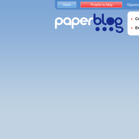
Inicio
Propón tu blog
Sígueno
Cu
E