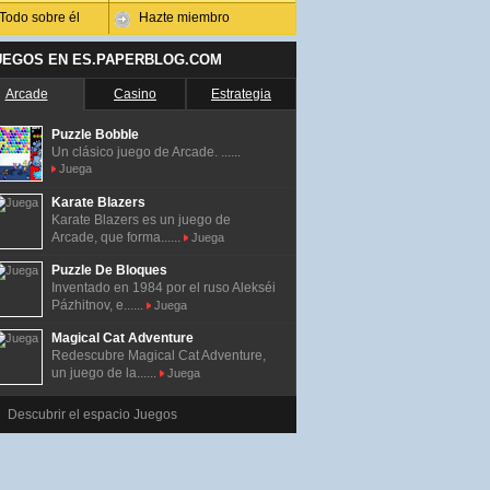
Todo sobre él
Hazte miembro
UEGOS EN ES.PAPERBLOG.COM
Arcade
Casino
Estrategia
Puzzle Bobble
Un clásico juego de Arcade. ......
Juega
Karate Blazers
Karate Blazers es un juego de
Arcade, que forma......
Juega
Puzzle De Bloques
Inventado en 1984 por el ruso Alekséi
Pázhitnov, e......
Juega
Magical Cat Adventure
Redescubre Magical Cat Adventure,
un juego de la......
Juega
Descubrir el espacio Juegos