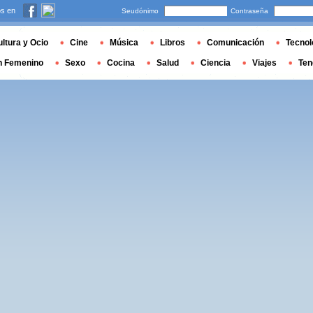
s en
Seudónimo
Contraseña
ltura y Ocio
Cine
Música
Libros
Comunicación
Tecnol
n Femenino
Sexo
Cocina
Salud
Ciencia
Viajes
Ten