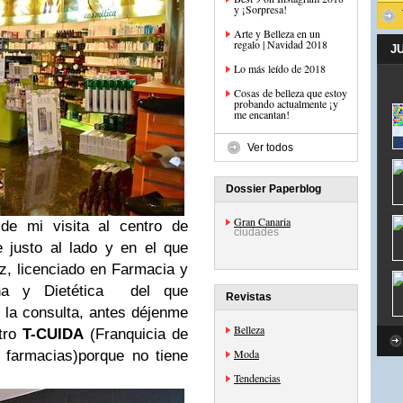
y ¡Sorpresa!
Arte y Belleza en un
regalo | Navidad 2018
J
Lo más leído de 2018
Cosas de belleza que estoy
probando actualmente ¡y
me encantan!
Ver todos
Dossier Paperblog
Gran Canaria
 de mi visita al centro de
ciudades
e justo al lado y en el que
z, l
icenciado en Farmacia y
na y Dietética
del que
Revistas
 la consulta, antes déjenme
Belleza
ntro
T-CUIDA
(
Franquicia de
Moda
r farmacias
)
porque no tiene
Tendencias