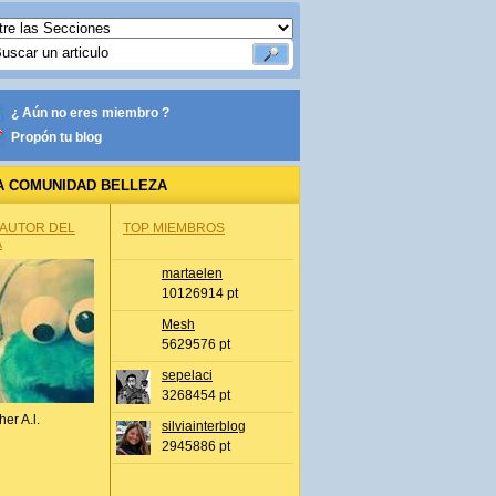
¿ Aún no eres miembro ?
Propón tu blog
A COMUNIDAD BELLEZA
 AUTOR DEL
TOP MIEMBROS
A
martaelen
10126914 pt
Mesh
5629576 pt
sepelaci
3268454 pt
her A.l.
silviainterblog
2945886 pt