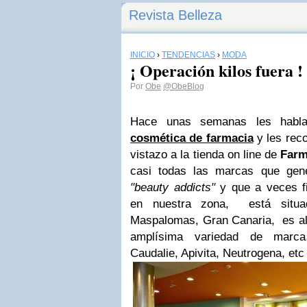
Revista Belleza
INICIO
›
TENDENCIAS
›
MODA
¡ Operación kilos fuera !
Por
Obe
@ObeBlog
Hace unas semanas les habla
cosmética de farmacia
y les rec
vistazo a la tienda on line de
Farm
casi todas las marcas que gen
"beauty addicts"
y que a veces f
en nuestra zona, está situ
Maspalomas, Gran Canaria, es alu
amplísima variedad de marca
Caudalie, Apivita, Neutrogena, etc t