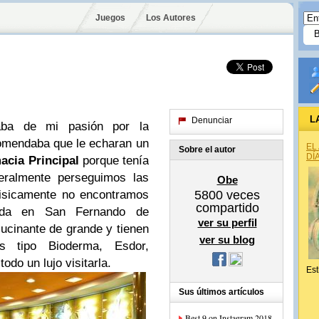
Juegos
Los Autores
L
Denunciar
ba de mi pasión por la
omendaba que le echaran un
EL
Sobre el autor
DÍ
acia Principal
porque tenía
eralmente perseguimos las
Obe
isicamente no encontramos
5800
veces
compartido
ada en San Fernando de
ver su perfil
cinante de grande y tienen
ver su blog
s tipo Bioderma, Esdor,
odo un lujo visitarla.
Est
Sus últimos artículos
Best 9 on Instagram 2018