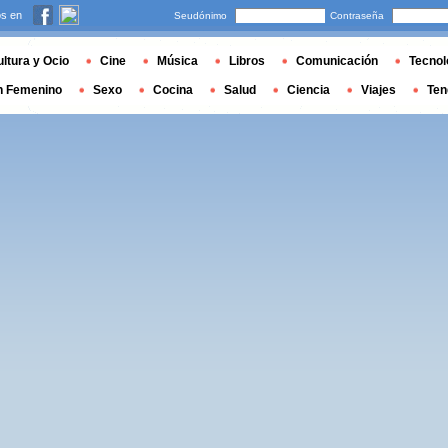
s en
Seudónimo
Contraseña
ltura y Ocio
Cine
Música
Libros
Comunicación
Tecnol
n Femenino
Sexo
Cocina
Salud
Ciencia
Viajes
Ten