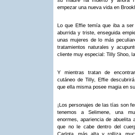
su madre ha muerto y ahora n
empezar una nueva vida en Brookl
Lo que Effie temía que iba a ser
aburrida y triste, enseguida empi
unas mujeres de lo más peculiare
tratamientos naturales y acupunt
cliente muy especial: Tilly Shoo, l
Y mientras tratan de encontra
cutáneo de Tilly, Effie descubrir
que ella misma posee magia en su 
¡Los personajes de las tías son f
tenemos a Selimene, una muj
enormes, apariencia de abuelita 
que no le cabe dentro del cuerpe
Carlota, más alta y rolliza, m