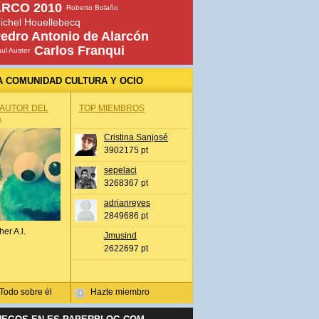
RCO 2010
Roberto Bolaño
ichel Houellebecq
edro Antonio de Alarcón
Carlos Franqui
ul Auster
A COMUNIDAD CULTURA Y OCIO
 AUTOR DEL
TOP MIEMBROS
A
Cristina Sanjosé
3902175 pt
sepelaci
3268367 pt
adrianreyes
2849686 pt
her A.l.
Jmusind
2622697 pt
Todo sobre él
Hazte miembro