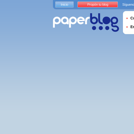
Inicio
Propón tu blog
Sígueno
Cu
E