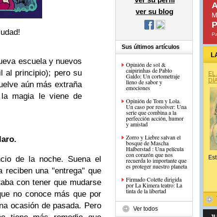
A
ver su blog
M
P
iudad!
Pa
Sus últimos artículos
L
nueva escuela y nuevos
Opinión de sol &
caipirinhas de Pablo
l al principio); pero su
EL
Galdo: Un cortometraje
DÍ
lleno de sabor y
uelve aún más extraña
emociones
 la magia le viene de
Opinión de Tom y Lola.
Un caso por resolver: Una
serie que combina a la
perfección acción, humor
y amistad
Zorro y Liebre salvan el
laro.
bosque de Mascha
Halberstad : Una película
con corazón que nos
Est
ncio de la noche. Suena el
recuerda lo importante que
es proteger nuestro planeta
a reciben una "entrega" que
Firmado Colette dirigida
taba con tener que mudarse
por La Kimera teatro: La
tinta de la libertad
que no conoce más que por
una ocasión de pasada. Pero
Ver todos