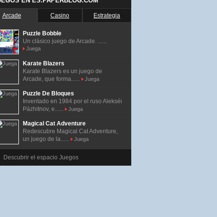
UEGOS EN ES.PAPERBLOG.COM
Arcade
Casino
Estrategia
Puzzle Bobble
Un clásico juego de Arcade. ......
Juega
Karate Blazers
Karate Blazers es un juego de
Arcade, que forma......
Juega
Puzzle De Bloques
Inventado en 1984 por el ruso Alekséi
Pázhitnov, e......
Juega
Magical Cat Adventure
Redescubre Magical Cat Adventure,
un juego de la......
Juega
Descubrir el espacio Juegos