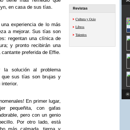
o tiene más remedio que
J
yn, en casa de sus tías.
Revistas
Cultura y Ocio
 una experiencia de lo más
Libros
eza a mejorar. Sus tías son
Talentos
s: regentan una clínica de
ura; y pronto recibirán una
a cantante preferida de Effie.
r la solución al problema
á que sus tías son brujas y
interior.
enomenales! En primer lugar,
er pequeñita, con gafas
adorable, pero con un genio
cillo. Por otro lado, está
ucho más calmada, tierna y