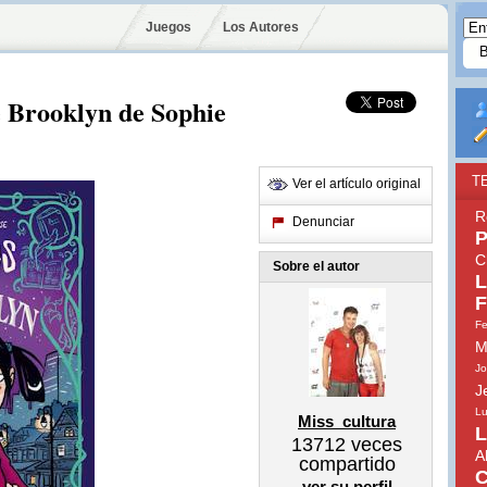
Juegos
Los Autores
e Brooklyn de Sophie
T
Ver el artículo original
R
Denunciar
P
C
Sobre el autor
L
F
Fe
M
Jo
J
Lu
Miss_cultura
L
13712
veces
A
compartido
C
ver su perfil