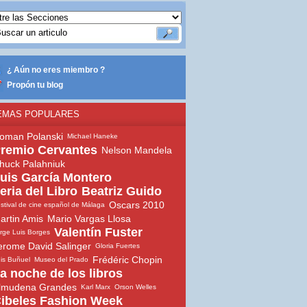
¿ Aún no eres miembro ?
Propón tu blog
EMAS POPULARES
oman Polanski
Michael Haneke
remio Cervantes
Nelson Mandela
huck Palahniuk
uis García Montero
eria del Libro
Beatriz Guido
Oscars 2010
stival de cine español de Málaga
artin Amis
Mario Vargas Llosa
Valentín Fuster
rge Luis Borges
erome David Salinger
Gloria Fuertes
Frédéric Chopin
is Buñuel
Museo del Prado
a noche de los libros
lmudena Grandes
Karl Marx
Orson Welles
ibeles Fashion Week