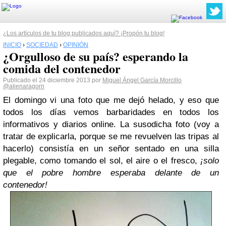
¿Los artículos de tu blog publicados aquí? ¡Propón tu blog!
INICIO
›
SOCIEDAD
›
OPINIÓN
¿Orgulloso de su país? esperando la
comida del contenedor
Publicado el 24 diciembre 2013 por
Miguel Ángel García Morcillo
@alienaragorn
El domingo vi una foto que me dejó helado, y eso que
todos los días vemos barbaridades en todos los
informativos y diarios online. La susodicha foto (voy a
tratar de explicarla, porque se me revuelven las tripas al
hacerlo) consistía en un señor sentado en una silla
plegable, como tomando el sol, el aire o el fresco,
¡solo
que el pobre hombre esperaba delante de un
contenedor!