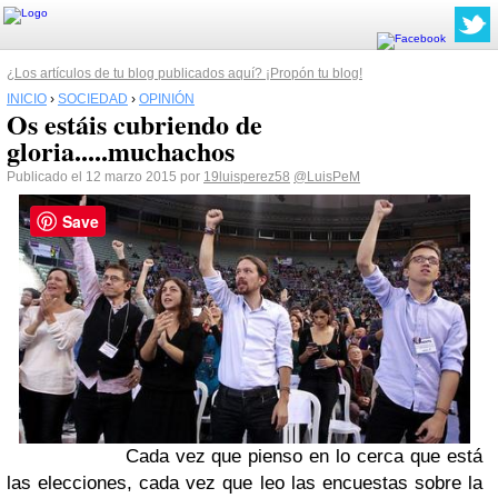
¿Los artículos de tu blog publicados aquí? ¡Propón tu blog!
INICIO
›
SOCIEDAD
›
OPINIÓN
Os estáis cubriendo de
gloria.....muchachos
Publicado el 12 marzo 2015 por
19luisperez58
@LuisPeM
Save
Cada vez que pienso en lo cerca que está
las elecciones, cada vez que leo las encuestas sobre la