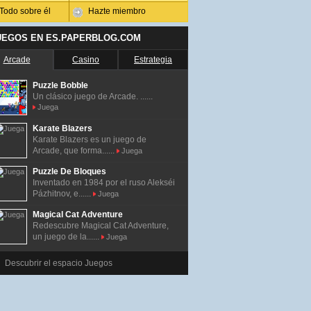
Todo sobre él
Hazte miembro
UEGOS EN ES.PAPERBLOG.COM
Arcade
Casino
Estrategia
Puzzle Bobble
Un clásico juego de Arcade. ......
Juega
Karate Blazers
Karate Blazers es un juego de
Arcade, que forma......
Juega
Puzzle De Bloques
Inventado en 1984 por el ruso Alekséi
Pázhitnov, e......
Juega
Magical Cat Adventure
Redescubre Magical Cat Adventure,
un juego de la......
Juega
Descubrir el espacio Juegos