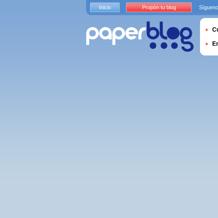
Inicio
Propón tu blog
Sígueno
Cu
E