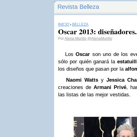
Revista Belleza
INICIO
›
BELLEZA
Oscar 2013: diseñadores.
Por
Alena Murillo
@AlenaMurillo
Los
Oscar
son uno de los ev
sólo por quién ganará la
estatuil
los diseños que pasan por la
alfo
Naomi Watts
y
Jessica Cha
creaciones de
Armani Privé
, ha
las listas de las mejor vestidas.