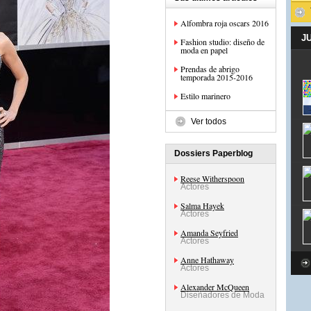
Alfombra roja oscars 2016
J
Fashion studio: diseño de
moda en papel
Prendas de abrigo
temporada 2015-2016
Estilo marinero
Ver todos
Dossiers Paperblog
Reese Witherspoon
Actores
Salma Hayek
Actores
Amanda Seyfried
Actores
Anne Hathaway
Actores
Alexander McQueen
Diseñadores de Moda