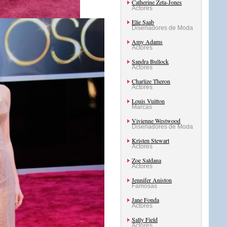
Catherine Zeta-Jones
Actores
Elie Saab
Diseñadores de Moda
Amy Adams
Actores
Sandra Bullock
Actores
Charlize Theron
Actores
Louis Vuitton
Marcas
Vivienne Westwood
Diseñadores de Moda
Kristen Stewart
Actores
Zoe Saldana
Actores
Jennifer Aniston
Famosas
Jane Fonda
Actores
Sally Field
Actores