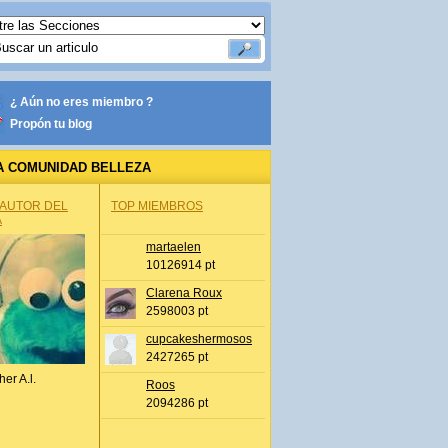
¿ Aún no eres miembro ?
Propón tu blog
A COMUNIDAD BELLEZA
 AUTOR DEL
TOP MIEMBROS
A
martaelen
10126914 pt
Clarena Roux
2598003 pt
cupcakeshermosos
2427265 pt
her A.l.
Roos
2094286 pt