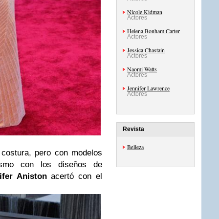
Nicole Kidman
Actores
Helena Bonham Carter
Actores
Jessica Chastain
Actores
Naomi Watts
Actores
Jennifer Lawrence
Actores
Revista
Belleza
ostura, pero
con modelos
ismo con los diseños de
ifer Aniston
acertó con el