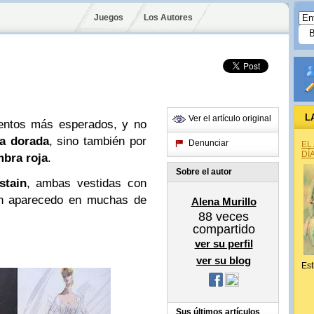
Juegos
Los Autores
L
Ver el artículo original
entos más esperados, y no
la dorada
, sino también por
Denunciar
EL
DÍ
mbra roja
.
Sobre el autor
stain
, ambas vestidas con
n aparecedo en muchas de
Alena Murillo
88
veces
compartido
ver su perfil
ver su blog
Est
Sus últimos artículos