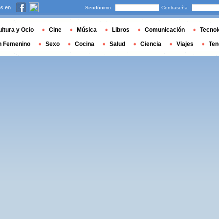
s en
Seudónimo
Contraseña
ltura y Ocio
Cine
Música
Libros
Comunicación
Tecnol
n Femenino
Sexo
Cocina
Salud
Ciencia
Viajes
Ten