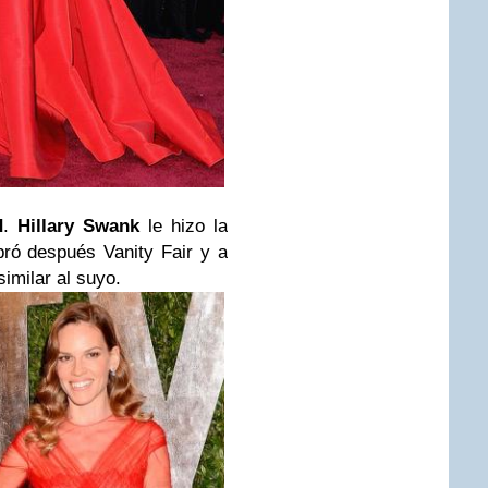
d
.
Hillary Swank
le hizo la
bró después Vanity Fair y a
imilar al suyo.