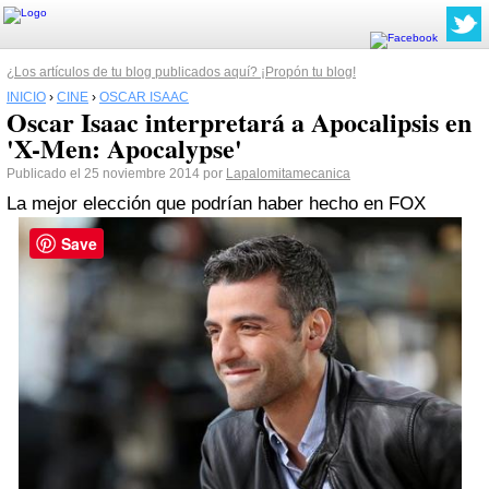
¿Los artículos de tu blog publicados aquí? ¡Propón tu blog!
INICIO
›
CINE
›
OSCAR ISAAC
Oscar Isaac interpretará a Apocalipsis en
'X-Men: Apocalypse'
Publicado el 25 noviembre 2014 por
Lapalomitamecanica
La mejor elección que podrían haber hecho en FOX
Save