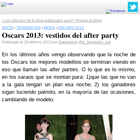
¿Los artículos de tu blog publicados aquí? ¡Propón tu blog!
INICIO
›
TENDENCIAS
›
MODA
›
OSCARS 2013
Oscars 2013: vestidos del after party
Publicado el 26 febrero 2013 por
Dshopping
@d_Shopping_net
En los últimos años vengo observando que la noche de
los Oscars los mejores modelitos se terminan viendo en
eso que llaman las
after parties
. O lo que es lo mismo,
en los saraos que se montan para: 1)que las que no van
a la gala tengan un plan esa noche; 2) los ganadores
sigan luciendo palmito, en la mayoría de las ocasiones,
cambiando de modelo.