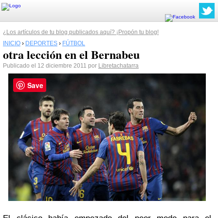
¿Los artículos de tu blog publicados aquí? ¡Propón tu blog!
INICIO
›
DEPORTES
›
FÚTBOL
otra lección en el Bernabeu
Publicado el 12 diciembre 2011 por
Libretachatarra
Save