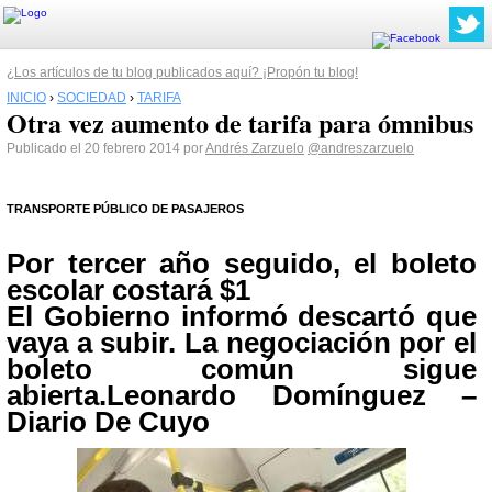
¿Los artículos de tu blog publicados aquí? ¡Propón tu blog!
INICIO
›
SOCIEDAD
›
TARIFA
Otra vez aumento de tarifa para ómnibus
Publicado el 20 febrero 2014 por
Andrés Zarzuelo
@andreszarzuelo
TRANSPORTE PÚBLICO DE PASAJEROS
Por tercer año seguido, el boleto
escolar costará $1
El Gobierno informó descartó que
vaya a subir. La negociación por el
boleto común sigue
abierta.
Leonardo Domínguez –
Diario De Cuyo