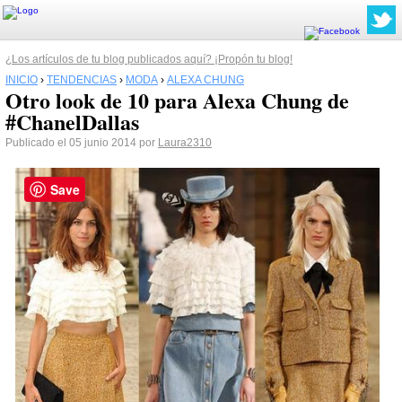
¿Los artículos de tu blog publicados aquí? ¡Propón tu blog!
INICIO
›
TENDENCIAS
›
MODA
›
ALEXA CHUNG
Otro look de 10 para Alexa Chung de
#ChanelDallas
Publicado el 05 junio 2014 por
Laura2310
Save