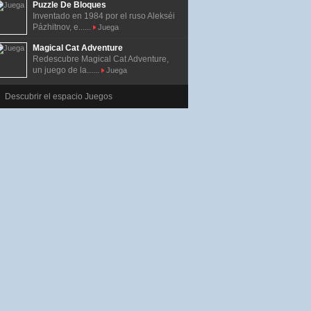
Puzzle De Bloques
Inventado en 1984 por el ruso Alekséi
Pázhitnov, e......
Juega
Magical Cat Adventure
Redescubre Magical Cat Adventure,
un juego de la......
Juega
Descubrir el espacio Juegos