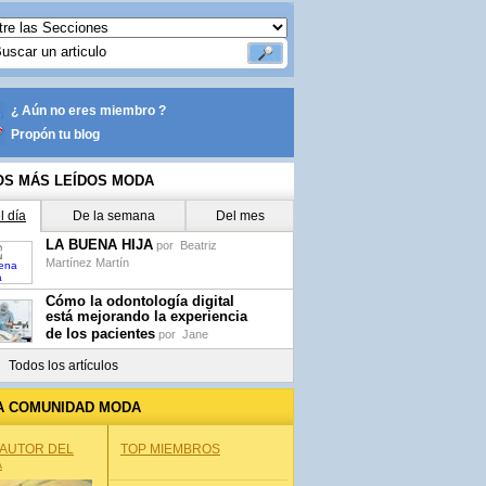
¿ Aún no eres miembro ?
Propón tu blog
OS MÁS LEÍDOS MODA
l día
De la semana
Del mes
LA BUENA HIJA
por
Beatriz
Martínez Martín
Cómo la odontología digital
está mejorando la experiencia
de los pacientes
por
Jane
Todos los artículos
A COMUNIDAD MODA
 AUTOR DEL
TOP MIEMBROS
A