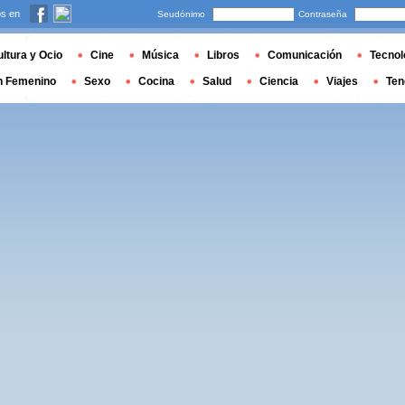
s en
Seudónimo
Contraseña
ltura y Ocio
Cine
Música
Libros
Comunicación
Tecnol
n Femenino
Sexo
Cocina
Salud
Ciencia
Viajes
Ten