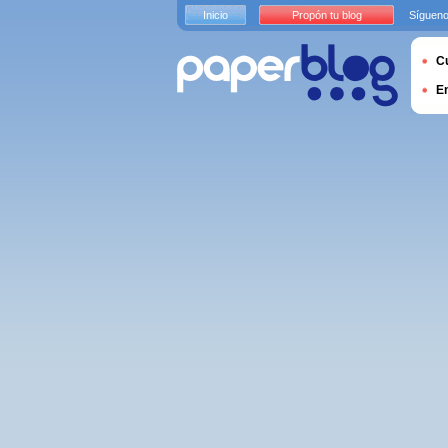
Inicio
Propón tu blog
Sígueno
Cu
E