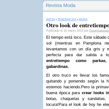
Revista Moda
INICIO
›
TENDENCIAS
›
MODA
Otro look de entretiemp
Publicado el 16 marzo 2015 por
Dosenlapasar
El tiempo está loco. Este sábado 
sol (mientras en Pamplona n
levantamos con un día gris y 
perfecta para dar salida a 
entretiempo como parkas,
gabardinas.
El otro truco es llevar los fa
quitando y poniendo según la h
estemos haciendo.
Pero la primav
buena época para
crear looks i
botas, chaquetas y sandalias, 
locura!
Para el look de hoy he el