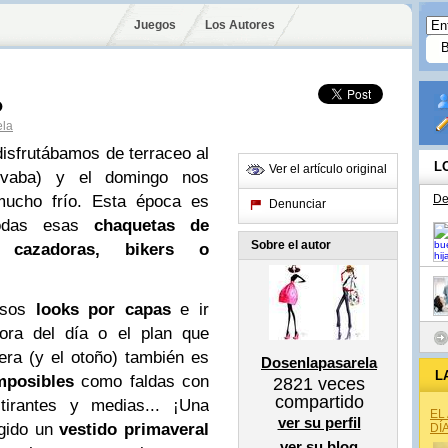
Juegos
Los Autores
o
ela
disfrutábamos de terraceo al
L
Ver el artículo original
evaba) y el domingo nos
mucho frío. Esta época es
De
Denunciar
todas esas
chaquetas de
Sobre el autor
 cazadoras, bikers o
mosos
looks por capas
e ir
ora del día o el plan que
era (y el otoño) también es
Dosenlapasarela
L
mposibles
como faldas con
2821
veces
compartido
tirantes y medias... ¡Una
EL
ver su perfil
egido un
vestido primaveral
DÍ
ver su blog