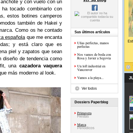
anchote y con vuelo con un
 ha tocado combinarlo con
ás, estos botines camperos
cómodos también de Hakei y
 marca. Como os he contado
Sus últimos artículos
ca española
que me encanta
Est
Uñas perfectas, manos
ndas; y está claro que es
perfectas
ena piel y zapatos que sean
Nos vamos de boda con
Rosa y Javier a Segovia
 diseño de tendencia como
fit, una
cazadora vaquera
Un loft industrial en
Vancouver
oque más moderno al look.
Vamos a la playa...
J
Ver todos
Dossiers Paperblog
Primavera
Fiestas
Marca
Periódicos