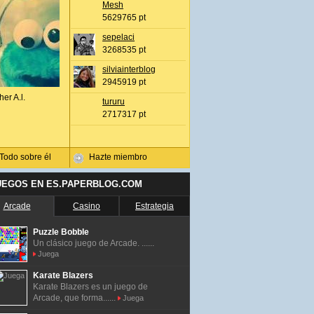
Mesh
5629765 pt
sepelaci
3268535 pt
silviainterblog
2945919 pt
her A.l.
tururu
2717317 pt
Todo sobre él
Hazte miembro
UEGOS EN ES.PAPERBLOG.COM
Arcade
Casino
Estrategia
Puzzle Bobble
Un clásico juego de Arcade. ......
Juega
Karate Blazers
Karate Blazers es un juego de
Arcade, que forma......
Juega