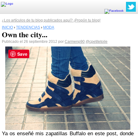
¿Los artículos de tu blog publicados aquí? ¡Propón tu blog!
INICIO
›
TENDENCIAS
›
MODA
Own the city...
Publicado el 26 septiembre 2012 por
Carmenp90
@cpetitetoile
Save
Ya os enseñé mis zapatillas Buffalo en este post, donde