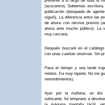
presente a lo largo de toda la v
(azucarero). Subtemas: escritura,
publicación (búsqueda de agente 
siguió). La diferencia entre las p
de ahora: con nervios previos (a
ahora ante mucho público). La ve
muy cercana.
Después buscaré en el catálogo d
con unas cuantas reservas. Sin pri
Pasa el tiempo y una tarde tra
relatos. Fui muy tajante. No me gus
remordimientos).
Ayer por la mañana, un día 
sofocante, fui temprano a devolver
la máquina (pantalla táctil, ret