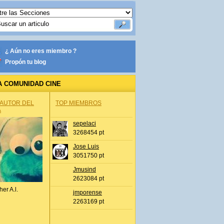
¿ Aún no eres miembro ?
Propón tu blog
A COMUNIDAD CINE
 AUTOR DEL
TOP MIEMBROS
A
sepelaci
3268454 pt
Jose Luis
3051750 pt
Jmusind
2623084 pt
her A.l.
jmporense
2263169 pt