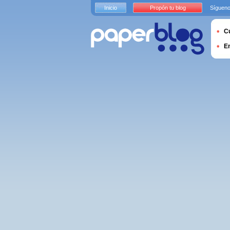
Inicio
Propón tu blog
Sígueno
Cu
E