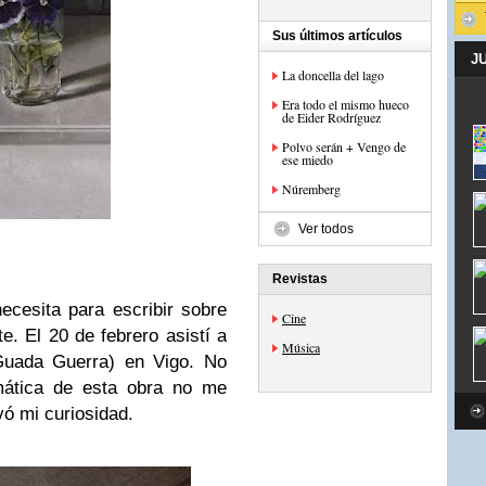
Sus últimos artículos
J
La doncella del lago
Era todo el mismo hueco
de Eider Rodríguez
Polvo serán + Vengo de
ese miedo
Núremberg
Ver todos
Revistas
ecesita para escribir sobre
Cine
e. El 20 de febrero asistí a
Música
 Guada Guerra) en Vigo. No
emática de esta obra no me
ivó mi curiosidad.