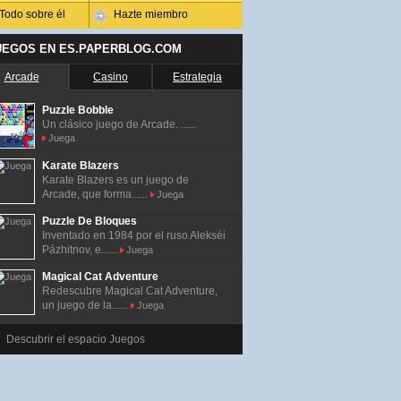
Todo sobre él
Hazte miembro
UEGOS EN ES.PAPERBLOG.COM
Arcade
Casino
Estrategia
Puzzle Bobble
Un clásico juego de Arcade. ......
Juega
Karate Blazers
Karate Blazers es un juego de
Arcade, que forma......
Juega
Puzzle De Bloques
Inventado en 1984 por el ruso Alekséi
Pázhitnov, e......
Juega
Magical Cat Adventure
Redescubre Magical Cat Adventure,
un juego de la......
Juega
Descubrir el espacio Juegos