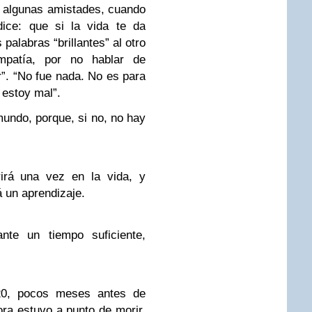
e algunas amistades, cuando
 dice: que
si la vida te da
palabras “brillantes” al otro
patía, por no hablar de
r”.
“No fue nada. No es para
 estoy mal”.
mundo, porque, si no, no hay
irá una vez en la vida, y
á un aprendizaje.
nte un tiempo suficiente,
0, pocos meses antes de
ora estuvo a punto de morir.