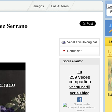
Juegos
Los Autores
ez Serrano
L
Ver el artículo original
Denunciar
EL
DÍ
Sobre el autor
Lu
259
veces
compartido
ver su perfil
ver su blog
Est