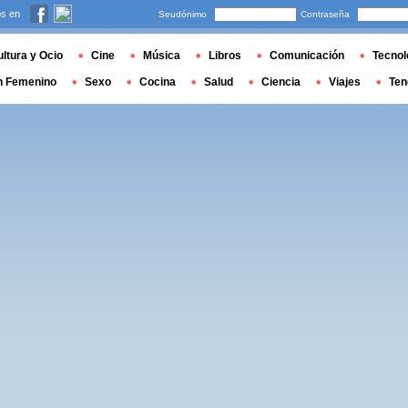
s en
Seudónimo
Contraseña
ltura y Ocio
Cine
Música
Libros
Comunicación
Tecnol
n Femenino
Sexo
Cocina
Salud
Ciencia
Viajes
Ten