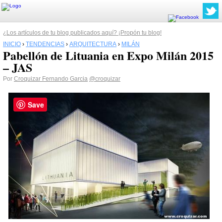
¿Los artículos de tu blog publicados aquí? ¡Propón tu blog!
INICIO
›
TENDENCIAS
›
ARQUITECTURA
›
MILÁN
Pabellón de Lituania en Expo Milán 2015
– JAS
Por
Croquizar Fernando Garcia
@croquizar
Save