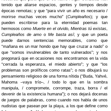
tenido que aliarse espacios, gentes y tiempos desde
épocas remotas; y que “para vivir un año es necesario /
morirse muchas veces mucho” (
Cumpleaños
); y que
pueden escribirse para la eternidad poemas tan
hermosos como
Muerte en el olvido
,
Mientras tú existas
,
Cumpleaños de amo
o
Me basta así
; y que un poeta
puede darnos sentencias memorables, como que
“mañana es un mar hondo que hay que cruzar a nado” o
que “somos invulnerables de tanto vulnerados”; y nos
pregonará que en ocasiones nos encontramos en la vida
“cerrada la esperanza, el miedo abierto”; y que “los
problemas son prolíficos como ratas”; o nos dibujará su
pensamiento religioso de una forma nítida (“Buda, Yahvé,
Mahoma –vaya trío–, / todo lo que en la sombra
manipula, / compromete, corrompe, traza, borra / el
devenir de la existencia humana”); o nos dejará docenas
de juegos de palabras, como cuando nos habla de unos
nudistas que pasean por la playa, a los que define como