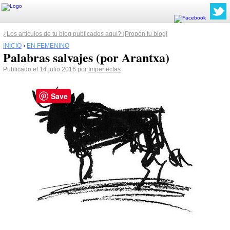
¿Los artículos de tu blog publicados aquí? ¡Propón tu blog!
INICIO
›
EN FEMENINO
Palabras salvajes (por Arantxa)
Publicado el 14 julio 2016 por
Imperfectas
Save