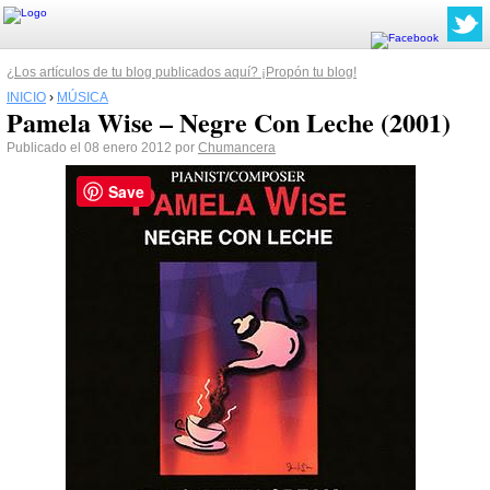
¿Los artículos de tu blog publicados aquí? ¡Propón tu blog!
INICIO
›
MÚSICA
Pamela Wise – Negre Con Leche (2001)
Publicado el 08 enero 2012 por
Chumancera
Save