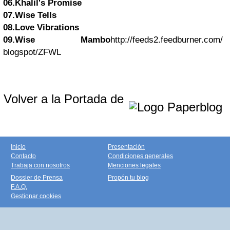
06.Khalil's Promise
07.Wise Tells
08.Love Vibrations
09.Wise Mambo
http://feeds2.feedburner.com/
blogspot/ZFWL
Volver a la Portada de
Inicio
Presentación
Contacto
Condiciones generales
Trabaja con nosotros
Menciones legales
Dossier de Prensa
Propón tu blog
F.A.Q.
Gestionar cookies