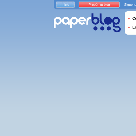
Inicio
Propón tu blog
Sígueno
Cu
E