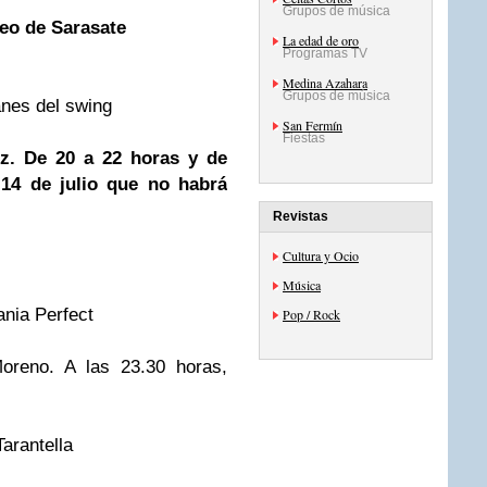
Grupos de música
eo de Sarasate
La edad de oro
Programas TV
Medina Azahara
Grupos de música
anes del swing
San Fermín
Fiestas
uz. De 20 a 22 horas y de
 14 de julio que no habrá
Revistas
Cultura y Ocio
Música
ania Perfect
Pop / Rock
Moreno. A las 23.30 horas,
Tarantella