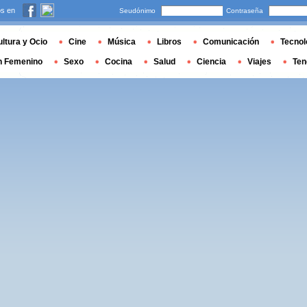
s en
Seudónimo
Contraseña
ltura y Ocio
Cine
Música
Libros
Comunicación
Tecnol
n Femenino
Sexo
Cocina
Salud
Ciencia
Viajes
Ten