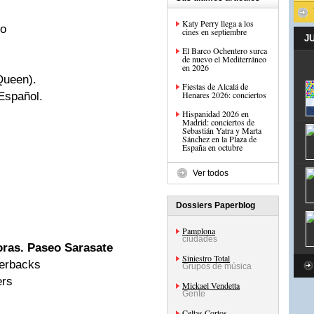
Katy Perry llega a los
no
cines en septiembre
J
El Barco Ochentero surca
de nuevo el Mediterráneo
en 2026
Queen).
Fiestas de Alcalá de
Henares 2026: conciertos
 Español.
Hispanidad 2026 en
Madrid: conciertos de
Sebastián Yatra y Marta
Sánchez en la Plaza de
España en octubre
Ver todos
Dossiers Paperblog
Pamplona
ciudades
oras. Paseo Sarasate
Siniestro Total
verbacks
Grupos de música
ers
Mickael Vendetta
Gente
Celtas Cortos