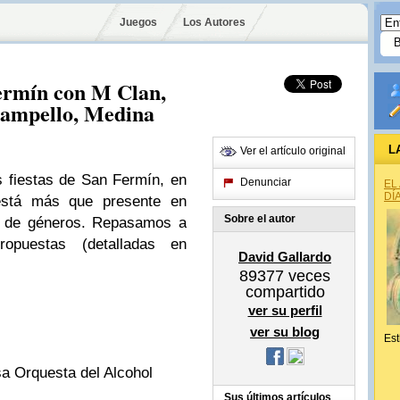
Juegos
Los Autores
ermín con M Clan,
 Campello, Medina
L
Ver el artículo original
 fiestas de San Fermín, en
Denunciar
EL
DÍ
está más que presente en
Sobre el autor
po de géneros. Repasamos a
propuestas (detalladas en
David Gallardo
89377
veces
compartido
ver su perfil
ver su blog
Est
sa Orquesta del Alcohol
Sus últimos artículos