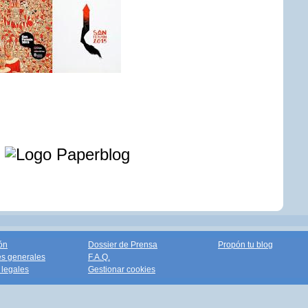
e
ón
Dossier de Prensa
Propón tu blog
s generales
F.A.Q.
legales
Gestionar cookies