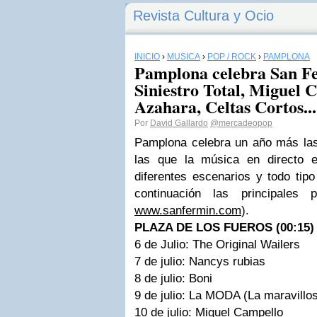
Revista Cultura y Ocio
INICIO
›
MÚSICA
›
POP / ROCK
›
PAMPLONA
Pamplona celebra San F
Siniestro Total, Miguel
Azahara, Celtas Cortos...
Por
David Gallardo
@mercadeopop
Pamplona celebra un año más las
las que la música en directo 
diferentes escenarios y todo ti
continuación las principales 
www.sanfermin.com
).
PLAZA DE LOS FUEROS (00:15)
6 de Julio: The Original Wailers
7 de julio: Nancys rubias
8 de julio: Boni
9 de julio: La MODA (La maravillo
10 de julio: Miguel Campello