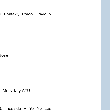
Ze Esatek!, Porco Bravo y
 Gose
a Metralla y AFU
, Iheskide y Yo No Las