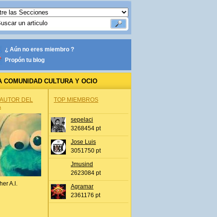
¿ Aún no eres miembro ?
Propón tu blog
A COMUNIDAD CULTURA Y OCIO
 AUTOR DEL
TOP MIEMBROS
A
sepelaci
3268454 pt
Jose Luis
3051750 pt
Jmusind
2623084 pt
her A.l.
Agramar
2361176 pt