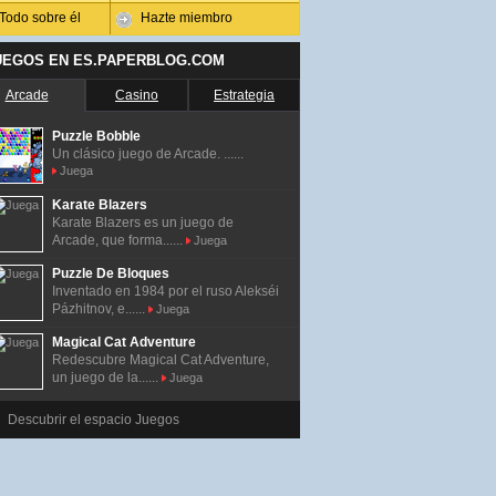
Todo sobre él
Hazte miembro
UEGOS EN ES.PAPERBLOG.COM
Arcade
Casino
Estrategia
Puzzle Bobble
Un clásico juego de Arcade. ......
Juega
Karate Blazers
Karate Blazers es un juego de
Arcade, que forma......
Juega
Puzzle De Bloques
Inventado en 1984 por el ruso Alekséi
Pázhitnov, e......
Juega
Magical Cat Adventure
Redescubre Magical Cat Adventure,
un juego de la......
Juega
Descubrir el espacio Juegos