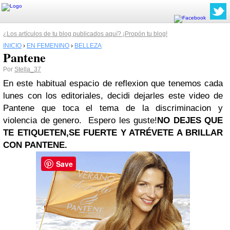
¿Los artículos de tu blog publicados aquí? ¡Propón tu blog!
INICIO
›
EN FEMENINO
›
BELLEZA
Pantene
Por
Stella_37
En este habitual espacio de reflexion que tenemos cada
lunes con los editoriales, decidi dejarles este video de
Pantene que toca el tema de la discriminacion y
violencia de genero. Espero les guste!
NO DEJES QUE
TE ETIQUETEN,
SE FUERTE Y ATRÉVETE A BRILLAR
CON PANTENE.
Save