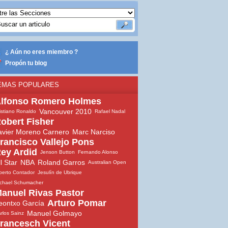
¿ Aún no eres miembro ?
Propón tu blog
EMAS POPULARES
lfonso Romero Holmes
Vancouver 2010
istiano Ronaldo
Rafael Nadal
obert Fisher
avier Moreno Carnero
Marc Narciso
rancisco Vallejo Pons
ey Ardid
Jenson Button
Fernando Alonso
ll Star
NBA
Roland Garros
Australian Open
berto Contador
Jesulín de Ubrique
chael Schumacher
anuel Rivas Pastor
Arturo Pomar
eontxo García
Manuel Golmayo
rlos Sainz
rancesch Vicent