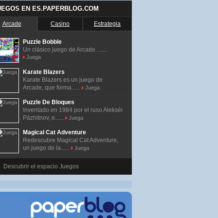
UEGOS EN ES.PAPERBLOG.COM
Arcade
Casino
Estrategia
Puzzle Bobble
Un clásico juego de Arcade. ......
Juega
Karate Blazers
Karate Blazers es un juego de
Arcade, que forma......
Juega
Puzzle De Bloques
Inventado en 1984 por el ruso Alekséi
Pázhitnov, e......
Juega
Magical Cat Adventure
Redescubre Magical Cat Adventure,
un juego de la......
Juega
Descubrir el espacio Juegos