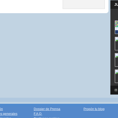
J
ón
Dossier de Prensa
Propón tu blog
s generales
F.A.Q.