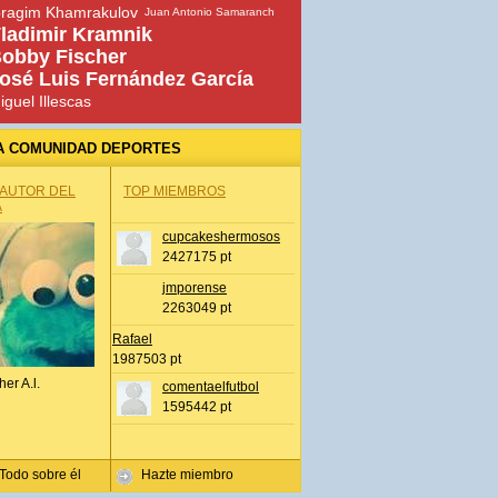
bragim Khamrakulov
Juan Antonio Samaranch
ladimir Kramnik
obby Fischer
osé Luis Fernández García
iguel Illescas
A COMUNIDAD DEPORTES
 AUTOR DEL
TOP MIEMBROS
A
cupcakeshermosos
2427175 pt
jmporense
2263049 pt
Rafael
1987503 pt
her A.l.
comentaelfutbol
1595442 pt
Todo sobre él
Hazte miembro