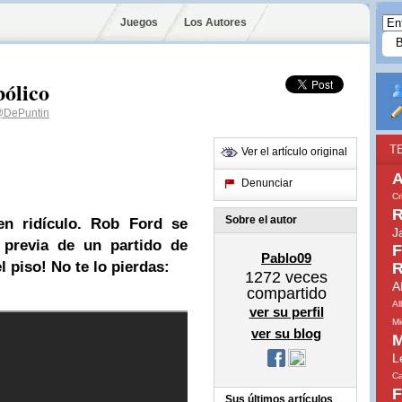
Juegos
Los Autores
bólico
DePuntin
T
Ver el artículo original
A
Denunciar
Cr
R
Sobre el autor
n ridículo. Rob Ford se
J
 previa de un partido de
F
Pablo09
l piso! No te lo pierdas:
R
1272
veces
A
compartido
Al
ver su perfil
Mi
ver su blog
M
L
Ca
F
Sus últimos artículos