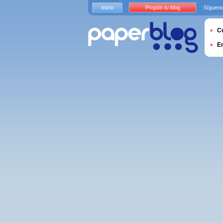
Inicio
Propón tu blog
Sígueno
Cu
E