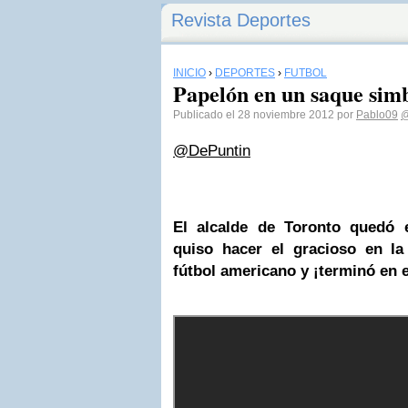
Revista Deportes
INICIO
›
DEPORTES
›
FÚTBOL
Papelón en un saque sim
Publicado el 28 noviembre 2012 por
Pablo09
@
@DePuntin
El alcalde de
Toronto
quedó e
quiso hacer el gracioso en la
fútbol americano y ¡terminó en e