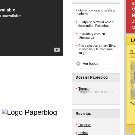
I
V
Gattuso le sacó amarilla al
árbitro
B
J
El lujo de Neymar ante el
descendido Palmeiras
M
Invasión y caos en
Dinamarca
L
Fue a ejecutar un tiro libre,
se resbaló y le marcaron
EL
un gol
DÍ
Ver todos
Dossier Paperblog
Toronto
Regiones del mundo
Est
e
Revistas
Deportes
Fútbol