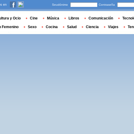
s en
Seudónimo
Contraseña
ltura y Ocio
Cine
Música
Libros
Comunicación
Tecnol
n Femenino
Sexo
Cocina
Salud
Ciencia
Viajes
Ten