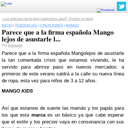
¿Los artículos de tu blog publicados aquí? ¡Propón tu blog!
INICIO
›
TENDENCIAS
›
CREACIONES
›
MANGO
Parece que a la firma española Mango
lejos de asustarle l...
Por
Eldesvan
Parece que a la firma española
Mango
l
ejos de asustarle
la tan comentada crisis que estamos viviendo, le ha
servido para abrirse paso en nuevos mercados: a
primeros de este verano saldrá a la calle su nueva línea
de ropa, esta vez para niños de 3 a 12 años.
MANGO
KIDS
Así que estamos de suerte las mamás y los papás para
los que esta
marca
es un básico ya que cabe esperar
que el estilo y los precios vaya en consonancia con sus