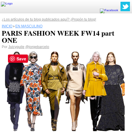
¿Los artículos de tu blog publicados aquí? ¡Propón tu blog!
INICIO
›
EN MASCULINO
PARIS FASHION WEEK FW14 part
ONE
Por
Juicyguile
@jorgebarcelo
Save