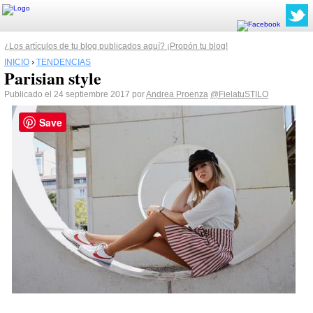
¿Los artículos de tu blog publicados aquí? ¡Propón tu blog!
INICIO
›
TENDENCIAS
Parisian style
Publicado el 24 septiembre 2017 por
Andrea Proenza
@FielatuSTILO
Save