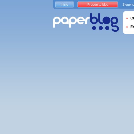
Inicio
Propón tu blog
Sígueno
Cu
E