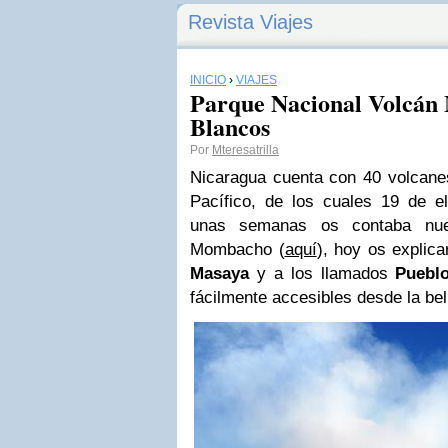
Revista Viajes
INICIO
›
VIAJES
Parque Nacional Volcán 
Blancos
Por
Mteresatrilla
Nicaragua cuenta con 40 volcanes
Pacífico, de los cuales 19 de el
unas semanas os contaba nues
Mombacho (
aquí
), hoy os explic
Masaya
y a los llamados
Puebl
fácilmente accesibles desde la be