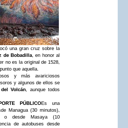
ocó una gran cruz sobre la
z de Bobadilla
, en honor al
r no es la original de 1528,
punto que aquella.
iosos y más avariciosos
soros y algunos de ellos se
 del Volcán
, aunque todos
ORTE PÚBLICO
Es una
sde Managua (30 minutos),
s) o desde Masaya (10
encia de autobuses desde