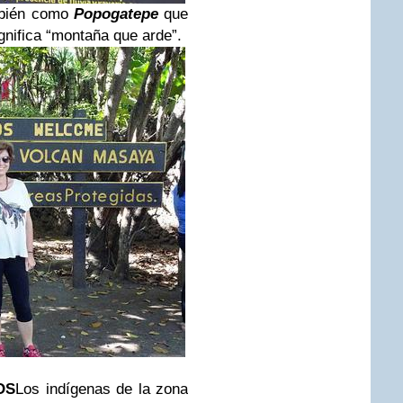
mbién como
Popogatepe
que
gnifica “montaña que arde”.
OS
Los indígenas de la zona