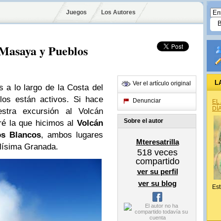
Juegos
Los Autores
Masaya y Pueblos
L
Ver el artículo original
 a lo largo de la Costa del
los están activos. Si hace
Denunciar
EL
DÍ
tra excursión al Volcán
Sobre el autor
aré la que hicimos al
Volcán
os Blancos
, ambos lugares
Mteresatrilla
llísima Granada.
518
veces
compartido
ver su perfil
ver su blog
Est