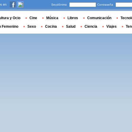
s en
Seudónimo
Contraseña
ltura y Ocio
Cine
Música
Libros
Comunicación
Tecnol
n Femenino
Sexo
Cocina
Salud
Ciencia
Viajes
Ten