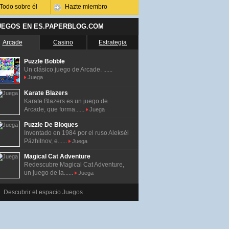
Todo sobre él
Hazte miembro
UEGOS EN ES.PAPERBLOG.COM
Arcade
Casino
Estrategia
Puzzle Bobble
Un clásico juego de Arcade. ......
Juega
Karate Blazers
Karate Blazers es un juego de
Arcade, que forma......
Juega
Puzzle De Bloques
Inventado en 1984 por el ruso Alekséi
Pázhitnov, e......
Juega
Magical Cat Adventure
Redescubre Magical Cat Adventure,
un juego de la......
Juega
Descubrir el espacio Juegos