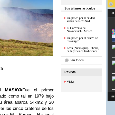
Sus últimos artículos
J
Un paseo por la ciudad
serbia de Novi Sad
El Convento de
Novodevichi. Moscú
Un paseo por el centro de
Stavanger
León (Nicaragua). Liberal,
culta y rica en tradiciones
Ver todos
ya
Revista
Viajes
N MASAYA
Fue el primer
rado como tal en 1979 bajo
Su área abarca 54km2 y 20
er los cinco cráteres de los
ores.
El Parque Nacional