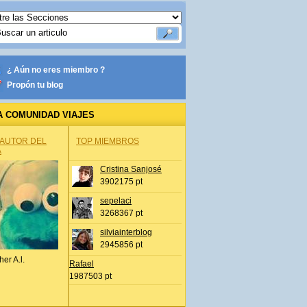
¿ Aún no eres miembro ?
Propón tu blog
A COMUNIDAD VIAJES
 AUTOR DEL
TOP MIEMBROS
A
Cristina Sanjosé
3902175 pt
sepelaci
3268367 pt
silviainterblog
2945856 pt
her A.l.
Rafael
1987503 pt