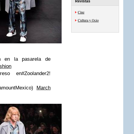
Revistas
Cine
Cultura y Ocio
n en la pasarela de
shion
eso en#Zoolander2!
ramountMexico)
March