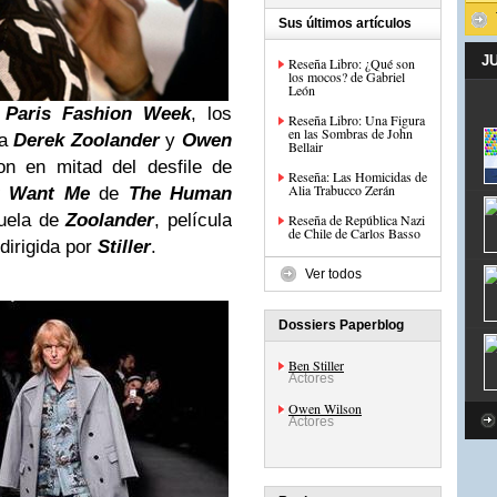
Sus últimos artículos
J
Reseña Libro: ¿Qué son
los mocos? de Gabriel
León
,
Paris Fashion Week
, los
Reseña Libro: Una Figura
en las Sombras de John
 a
Derek Zoolander
y
Owen
Bellair
on en mitad del desfile de
Reseña: Las Homicidas de
Alia Trabucco Zerán
u Want Me
de
The Human
cuela de
Zoolander
, película
Reseña de República Nazi
de Chile de Carlos Basso
dirigida por
Stiller
.
Ver todos
Dossiers Paperblog
Ben Stiller
Actores
Owen Wilson
Actores