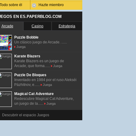
Todo sobre él
Hazte miembro
UEGOS EN ES.PAPERBLOG.COM
Arcade
Casino
Estrategia
Puzzle Bobble
Un clásico juego de Arcade. ......
Juega
Karate Blazers
Karate Blazers es un juego de
Arcade, que forma......
Juega
Puzzle De Bloques
Inventado en 1984 por el ruso Alekséi
Pázhitnov, e......
Juega
Magical Cat Adventure
Redescubre Magical Cat Adventure,
un juego de la......
Juega
Descubrir el espacio Juegos