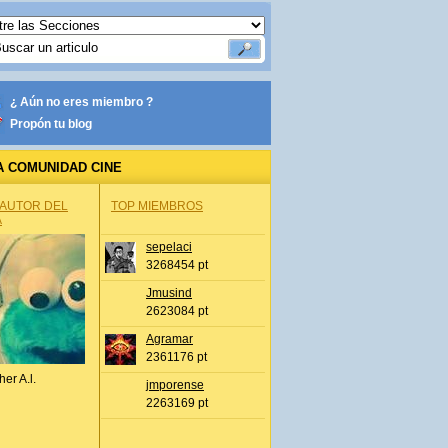
¿ Aún no eres miembro ?
Propón tu blog
A COMUNIDAD CINE
 AUTOR DEL
TOP MIEMBROS
A
sepelaci
3268454 pt
Jmusind
2623084 pt
Agramar
2361176 pt
her A.l.
jmporense
2263169 pt