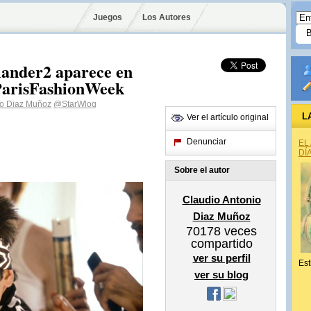
Juegos
Los Autores
lander2 aparece en
#ParisFashionWeek
io Diaz Muñoz
@StarWlog
L
Ver el artículo original
Denunciar
EL
DÍ
Sobre el autor
Claudio Antonio
Diaz Muñoz
70178
veces
compartido
ver su perfil
Est
ver su blog