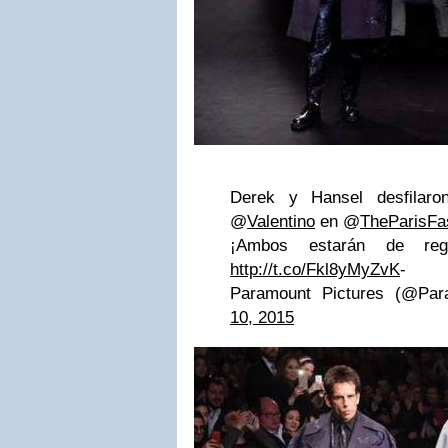
Derek y Hansel desfilaro
@
Valentino
en @
TheParisFa
¡Ambos estarán de regr
http://t.co/Fkl8yMyZvK
-
Paramount Pictures (@Pa
10, 2015