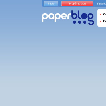
Inicio
Propón tu blog
Sígueno
Cu
E