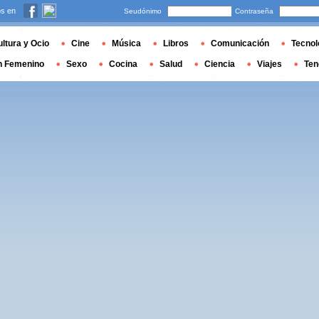
s en
Seudónimo
Contraseña
ltura y Ocio
Cine
Música
Libros
Comunicación
Tecnol
n Femenino
Sexo
Cocina
Salud
Ciencia
Viajes
Ten