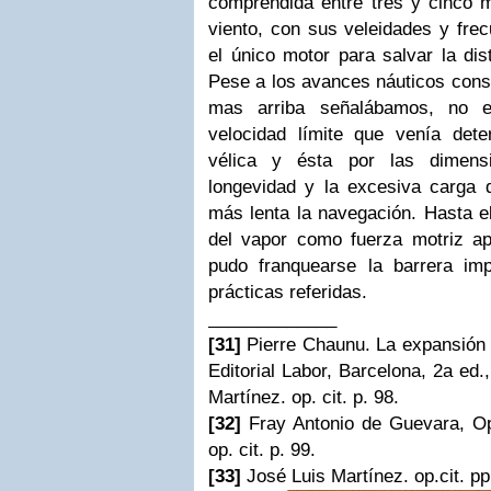
comprendida entre tres y cinco m
viento, con sus veleidades y fre
el único motor para salvar la dist
Pese a los avances náuticos conse
mas arriba señalábamos, no e
velocidad límite que venía dete
vélica y ésta por las dimens
longevidad y la excesiva carga 
más lenta la navegación. Hasta el
del vapor como fuerza motriz ap
pudo franquearse la barrera imp
prácticas referidas.
_____________
[31]
Pierre Chaunu. La expansión e
Editorial Labor, Barcelona, 2a ed.
Martínez. op. cit. p. 98.
[32]
Fray Antonio de Guevara, Op. 
op. cit. p. 99.
[33]
José Luis Martínez. op.cit. pp