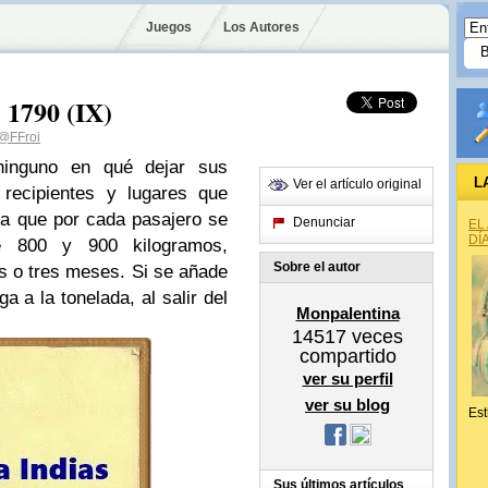
Juegos
Los Autores
- 1790 (IX)
@FFroi
 ninguno en qué dejar sus
L
Ver el artículo original
 recipientes y lugares que
la que por cada pasajero se
Denunciar
EL
DÍ
e 800 y 900 kilogramos,
Sobre el autor
s o tres meses. Si se añade
ga a la tonelada, al salir del
Monpalentina
14517
veces
compartido
ver su perfil
ver su blog
Est
Sus últimos artículos