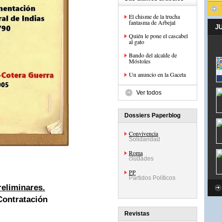
El chisme de la trucha
fantasma de Arbejal
J
Quién le pone el cascabel
al gato
Bando del alcalde de
Móstoles
Un anuncio en la Gaceta
Ver todos
Dossiers Paperblog
Convivencia
Solidaridad
Roma
ciudades
PP
Partidos Políticos
reliminares.
Contratación
Revistas