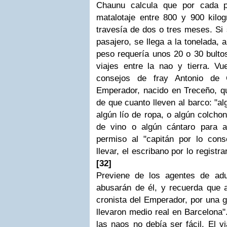
Chaunu calcula que por cada 
matalotaje entre 800 y 900 kilo
travesía de dos o tres meses. Si 
pasajero, se llega a la tonelada, a
peso requería unos 20 o 30 bulto
viajes entre la nao y tierra. Vu
consejos de fray Antonio de 
Emperador, nacido en Treceño, qu
de que cuanto lleven al barco: "a
algún lío de ropa, o algún colchon
de vino o algún cántaro para a
permiso al "capitán por lo conse
llevar, el escribano por lo registra
[32]
Previene de los agentes de adu
abusarán de él, y recuerda que 
cronista del Emperador, por una 
llevaron medio real en Barcelona"
las naos no debía ser fácil. El v