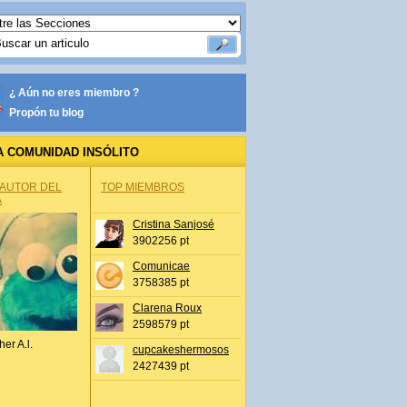
¿ Aún no eres miembro ?
Propón tu blog
A COMUNIDAD INSÓLITO
 AUTOR DEL
TOP MIEMBROS
A
Cristina Sanjosé
3902256 pt
Comunicae
3758385 pt
Clarena Roux
2598579 pt
her A.l.
cupcakeshermosos
2427439 pt