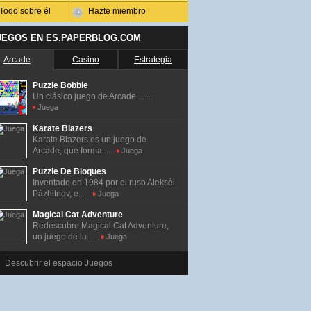
Todo sobre él
Hazte miembro
UEGOS EN ES.PAPERBLOG.COM
Arcade
Casino
Estrategia
Puzzle Bobble
Un clásico juego de Arcade. ......
Juega
Karate Blazers
Karate Blazers es un juego de
Arcade, que forma......
Juega
Puzzle De Bloques
Inventado en 1984 por el ruso Alekséi
Pázhitnov, e......
Juega
Magical Cat Adventure
Redescubre Magical Cat Adventure,
un juego de la......
Juega
Descubrir el espacio Juegos