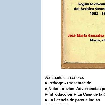
Ver capítulo anteriores
►
Prólogo - Presentación
►
Notas previas. Advertencias p
►
Introducción
►
La Casa de la 
►
La licencia de paso a Indias
.