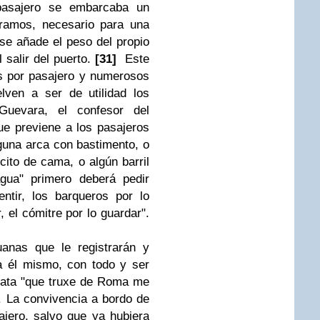
pasajero se embarcaba un
gramos, necesario para una
se añade el peso del propio
l salir del puerto.
[31]
Este
s por pasajero y numerosos
elven a ser de utilidad los
Guevara, el confesor del
e previene a los pasajeros
lguna arca con bastimento, o
cito de cama, o algún barril
gua" primero deberá pedir
ntir, los barqueros por lo
r, el cómitre por lo guardar".
anas que le registrarán y
a él mismo, con todo y ser
gata "que truxe de Roma me
. La convivencia a bordo de
iajero, salvo que ya hubiera