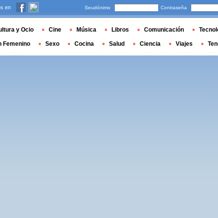
s en
Seudónimo
Contraseña
ltura y Ocio
Cine
Música
Libros
Comunicación
Tecnol
n Femenino
Sexo
Cocina
Salud
Ciencia
Viajes
Ten