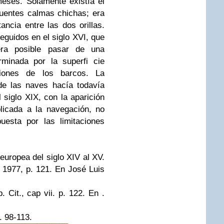
eses. Solamente existía el
cuentes calmas chichas; era
ancia entre las dos orillas.
guidos en el siglo XVI, que
ra posible pasar de una
rminada por la superfi cie
iones de los barcos. La
de las naves hacía todavía
 siglo XIX, con la aparición
licada a la navegación, no
uesta por las limitaciones
uropea del siglo XIV al XV.
, 1977, p. 121. En José Luis
Cit., cap vii. p. 122. En .
. 98-113.