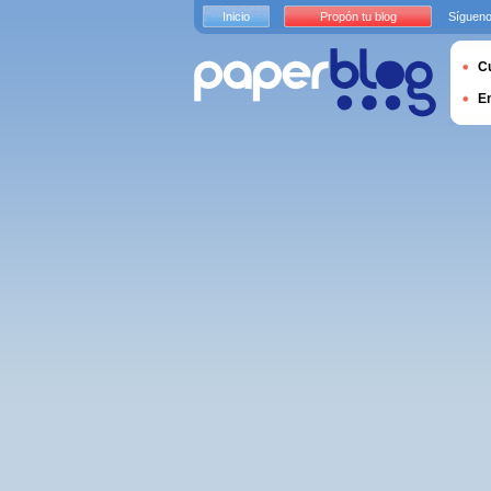
Inicio
Propón tu blog
Sígueno
Cu
E