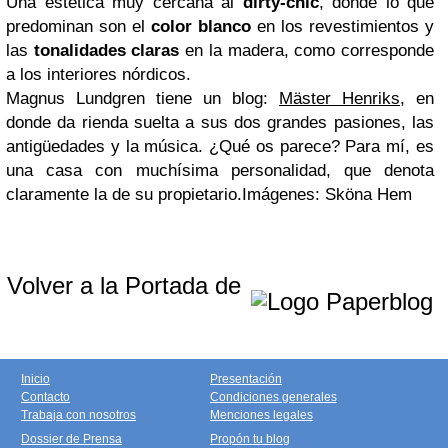
Una estética muy cercana al
dirty-chic
, donde lo que
predominan son el
color blanco
en los revestimientos y
las
tonalidades claras
en la madera, como corresponde
a los interiores nórdicos.
Magnus Lundgren tiene un blog:
Mäster Henriks
, en
donde da rienda suelta a sus dos grandes pasiones, las
antigüedades y la música.
¿Qué os parece? Para mí, es
una casa con muchísima personalidad, que denota
claramente la de su propietario.
Imágenes: Sköna Hem
Volver a la Portada de
Inicio
Presentación
Contacto
Condiciones generales
Trabaja con nosotros
Menciones legales
Dossier de Prensa
Propón tu blog