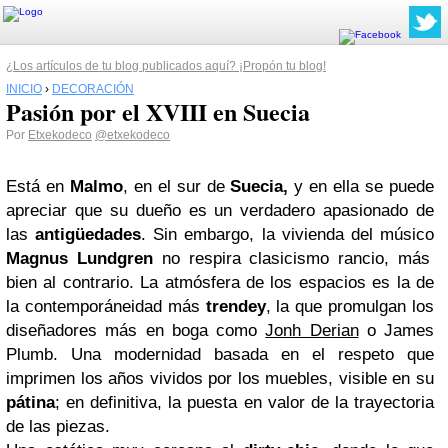
¿Los artículos de tu blog publicados aquí? ¡Propón tu blog!
INICIO
›
DECORACIÓN
Pasión por el XVIII en Suecia
Por
Etxekodeco
@etxekodeco
Está en
Malmo
, en el sur de
Suecia,
y en ella se puede
apreciar que su dueño es un verdadero apasionado de
las
antigüedades
. Sin embargo, la vivienda del músico
Magnus Lundgren
no respira clasicismo rancio, más
bien al contrario.
La atmósfera de los espacios es la de
la contemporáneidad más
trendey
, la que promulgan los
diseñadores más en boga como
Jonh Derian
o James
Plumb. Una modernidad basada en el respeto que
imprimen los años vividos por los muebles, visible en su
pátina
; en definitiva, la puesta en valor de la trayectoria
de las piezas.