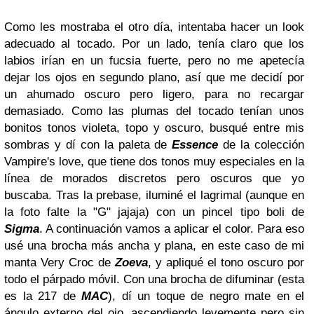
Como les mostraba el otro día, intentaba hacer un look
adecuado al tocado. Por un lado, tenía claro que los
labios irían en un fucsia fuerte, pero no me apetecía
dejar los ojos en segundo plano, así que me decidí por
un ahumado oscuro pero ligero, para no recargar
demasiado. Como las plumas del tocado tenían unos
bonitos tonos violeta, topo y oscuro, busqué entre mis
sombras y dí con la paleta de
Essence
de la colección
Vampire's love, que tiene dos tonos muy especiales en la
línea de morados discretos pero oscuros que yo
buscaba.
Tras la prebase, iluminé el lagrimal (aunque en
la foto falte la "G" jajaja) con un pincel tipo boli de
Sigma
.
A continuación vamos a aplicar el color. Para eso
usé una brocha más ancha y plana, en este caso de mi
manta Very Croc de
Zoeva
, y apliqué el tono oscuro por
todo el párpado móvil. Con una brocha de difuminar (esta
es la 217 de
MAC
), dí un toque de negro mate en el
ángulo externo del ojo, ascendiendo levemente pero sin