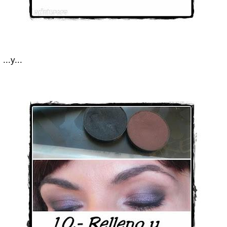
...y...