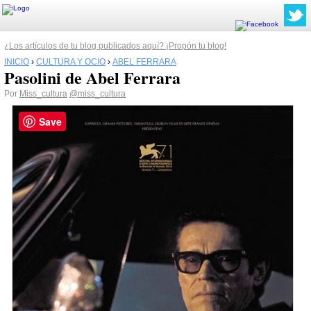
¿Los artículos de tu blog publicados aquí? ¡Propón tu blog!
INICIO
›
CULTURA Y OCIO
›
ABEL FERRARA
Pasolini de Abel Ferrara
Por
Miss_cultura
@miss_cultura
Save