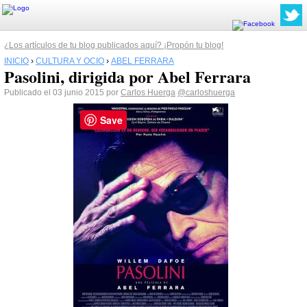
¿Los artículos de tu blog publicados aquí? ¡Propón tu blog!
INICIO
›
CULTURA Y OCIO
›
ABEL FERRARA
Pasolini, dirigida por Abel Ferrara
Publicado el 03 junio 2015 por
Carlos Huerga
@carloshuerga
Save