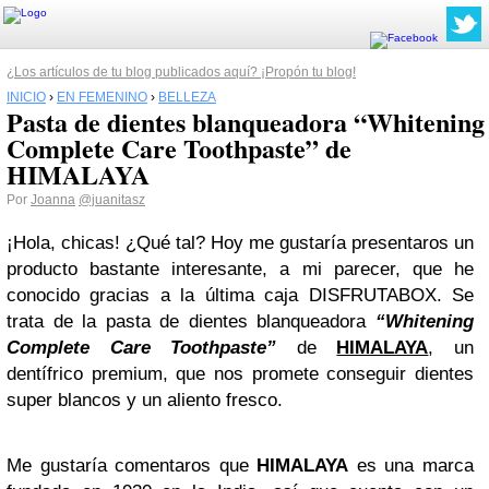
¿Los artículos de tu blog publicados aquí? ¡Propón tu blog!
INICIO
›
EN FEMENINO
›
BELLEZA
Pasta de dientes blanqueadora “Whitening
Complete Care Toothpaste” de
HIMALAYA
Por
Joanna
@juanitasz
¡Hola, chicas! ¿Qué tal? Hoy me gustaría presentaros un
producto bastante interesante, a mi parecer, que he
conocido gracias a la última caja DISFRUTABOX. Se
trata de la pasta de dientes blanqueadora
“Whitening
Complete Care Toothpaste”
de
HIMALAYA
, un
dentífrico premium, que nos promete conseguir dientes
super blancos y un aliento fresco.
Me gustaría comentaros que
HIMALAYA
es una marca