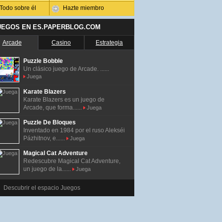
Todo sobre él
Hazte miembro
UEGOS EN ES.PAPERBLOG.COM
Arcade
Casino
Estrategia
Puzzle Bobble
Un clásico juego de Arcade. ......
Juega
Karate Blazers
Karate Blazers es un juego de
Arcade, que forma......
Juega
Puzzle De Bloques
Inventado en 1984 por el ruso Alekséi
Pázhitnov, e......
Juega
Magical Cat Adventure
Redescubre Magical Cat Adventure,
un juego de la......
Juega
Descubrir el espacio Juegos