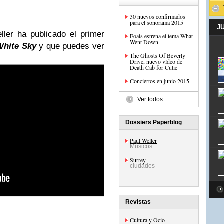
30 nuevos confirmados
para el sonorama 2015
J
ler ha publicado el primer
Foals estrena el tema What
Went Down
White Sky
y que puedes ver
The Ghosts Of Beverly
Drive, nuevo vídeo de
Death Cab for Cutie
Conciertos en junio 2015
Ver todos
Dossiers Paperblog
Paul Weller
Músicos
Surrey
ciudades
Revistas
Cultura y Ocio