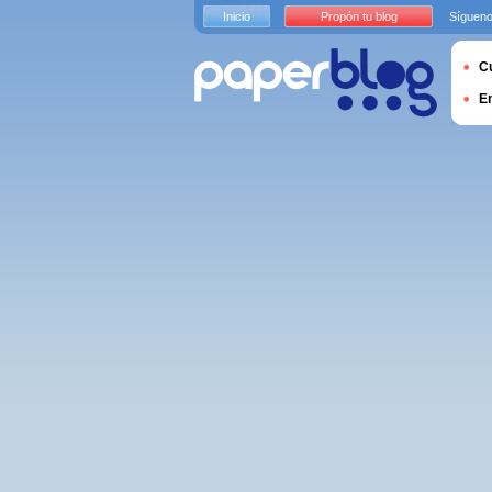
Inicio
Propón tu blog
Sígueno
Cu
E