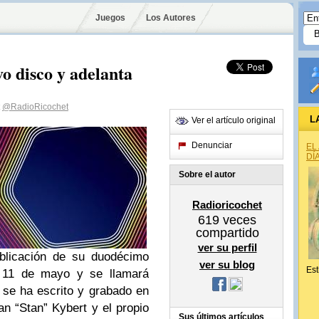
Juegos
Los Autores
o disco y adelanta
@RadioRicochet
L
Ver el artículo original
Denunciar
EL
DÍ
Sobre el autor
Radioricochet
619
veces
compartido
ver su perfil
blicación de su duodécimo
ver su blog
Est
l 11 de mayo y se llamará
 se ha escrito y grabado en
an “Stan” Kybert y el propio
Sus últimos artículos