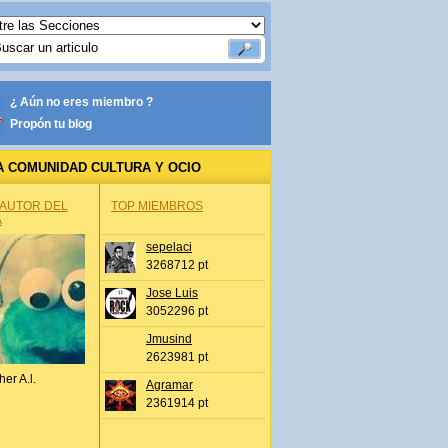
¿ Aún no eres miembro ?
Propón tu blog
A COMUNIDAD CULTURA Y OCIO
 AUTOR DEL
TOP MIEMBROS
A
sepelaci
3268712 pt
Jose Luis
3052296 pt
Jmusind
2623981 pt
her A.l.
Agramar
2361914 pt