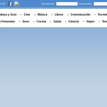
s en
Seudónimo
Contraseña
ltura y Ocio
Cine
Música
Libros
Comunicación
Tecnol
n Femenino
Sexo
Cocina
Salud
Ciencia
Viajes
Ten