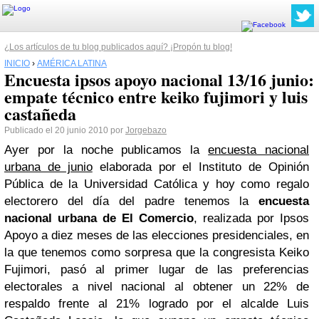
¿Los artículos de tu blog publicados aquí? ¡Propón tu blog!
INICIO
›
AMÉRICA LATINA
Encuesta ipsos apoyo nacional 13/16 junio:
empate técnico entre keiko fujimori y luis
castañeda
Publicado el 20 junio 2010 por
Jorgebazo
Ayer por la noche publicamos la
encuesta nacional
urbana de junio
elaborada por el Instituto de Opinión
Pública de la Universidad Católica y hoy como regalo
electorero del día del padre tenemos la
encuesta
nacional urbana de El Comercio
, realizada por Ipsos
Apoyo a diez meses de las elecciones presidenciales, en
la que tenemos como sorpresa que la congresista Keiko
Fujimori, pasó al primer lugar de las preferencias
electorales a nivel nacional al obtener un 22% de
respaldo frente al 21% logrado por el alcalde Luis