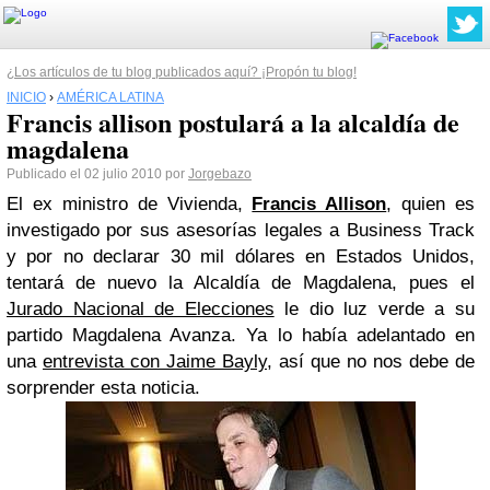
¿Los artículos de tu blog publicados aquí? ¡Propón tu blog!
INICIO
›
AMÉRICA LATINA
Francis allison postulará a la alcaldía de
magdalena
Publicado el 02 julio 2010 por
Jorgebazo
El ex ministro de Vivienda,
Francis Allison
, quien es
investigado por sus asesorías legales a Business Track
y por no declarar 30 mil dólares en Estados Unidos,
tentará de nuevo la Alcaldía de Magdalena, pues el
Jurado Nacional de Elecciones
le dio luz verde a su
partido Magdalena Avanza. Ya lo había adelantado en
una
entrevista con Jaime Bayly
, así que no nos debe de
sorprender esta noticia.