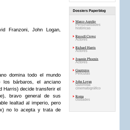
Dossiers Paperblog
Marco Aurelio
Personalidades
históricas
vid Franzoni, John Logan,
Russell Crowe
Actores
Richard Harris
Actores
Joaquin Phoenix
Actores
Guerreros
Películas
ano domina todo el mundo
John Logan
e los bárbaros, el anciano
Guionista
 Harris) decide transferir el
cinematográfico
e), bravo general de sus
Roma
ciudades
ble lealtad al imperio, pero
x) no lo acepta y trata de