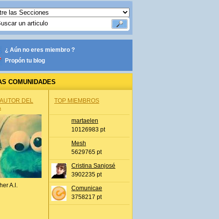
¿ Aún no eres miembro ?
Propón tu blog
AS COMUNIDADES
 AUTOR DEL
TOP MIEMBROS
A
martaelen
10126983 pt
Mesh
5629765 pt
Cristina Sanjosé
3902235 pt
her A.l.
Comunicae
3758217 pt