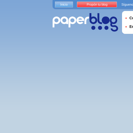
Inicio
Propón tu blog
Sígueno
Cu
E