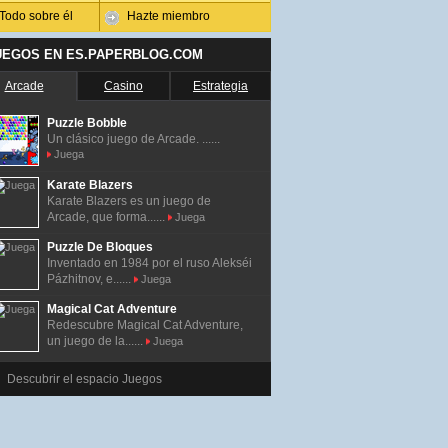
Todo sobre él
Hazte miembro
UEGOS EN ES.PAPERBLOG.COM
Arcade
Casino
Estrategia
Puzzle Bobble
Un clásico juego de Arcade. ......
Juega
Karate Blazers
Karate Blazers es un juego de
Arcade, que forma......
Juega
Puzzle De Bloques
Inventado en 1984 por el ruso Alekséi
Pázhitnov, e......
Juega
Magical Cat Adventure
Redescubre Magical Cat Adventure,
un juego de la......
Juega
Descubrir el espacio Juegos