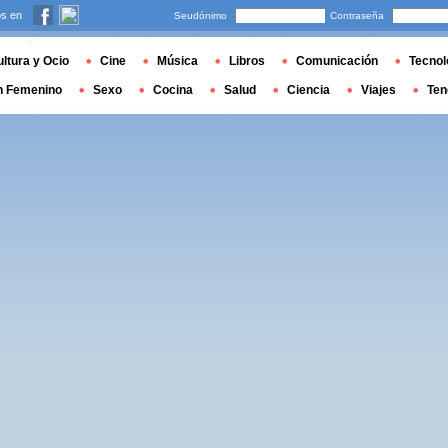
s en
Seudónimo
Contraseña
ltura y Ocio
Cine
Música
Libros
Comunicación
Tecnol
n Femenino
Sexo
Cocina
Salud
Ciencia
Viajes
Ten