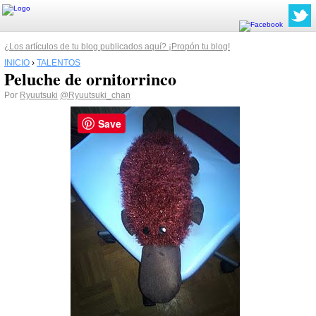
¿Los artículos de tu blog publicados aquí? ¡Propón tu blog!
INICIO
›
TALENTOS
Peluche de ornitorrinco
Por
Ryuutsuki
@Ryuutsuki_chan
Save