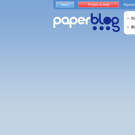
Inicio
Propón tu blog
Sígueno
Cu
E