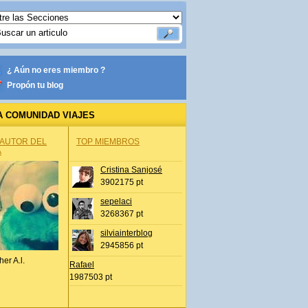
¿ Aún no eres miembro ?
Propón tu blog
A COMUNIDAD VIAJES
 AUTOR DEL
TOP MIEMBROS
A
Cristina Sanjosé
3902175 pt
sepelaci
3268367 pt
silviainterblog
2945856 pt
her A.l.
Rafael
1987503 pt