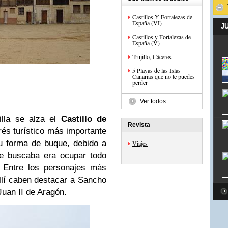
Castillos Y Fortalezas de
España (VI)
J
Castillos y Fortalezas de
España (V)
Trujillo, Cáceres
5 Playas de las Islas
Canarias que no te puedes
perder
Ver todos
illa se alza el
Castillo de
Revista
erés turístico más importante
su forma de buque, debido a
Viajes
se buscaba era ocupar todo
. Entre los personajes más
lí caben destacar a Sancho
Juan II de Aragón.