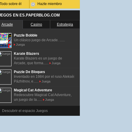
Todo sobre él
Hazte miembro
UEGOS EN ES.PAPERBLOG.COM
Arcade
Casino
Estrategia
Puzzle Bobble
Un clásico juego de Arcade. ......
Juega
Karate Blazers
Karate Blazers es un juego de
Arcade, que forma......
Juega
Puzzle De Bloques
Inventado en 1984 por el ruso Alekséi
Pázhitnov, e......
Juega
Magical Cat Adventure
Redescubre Magical Cat Adventure,
un juego de la......
Juega
Descubrir el espacio Juegos