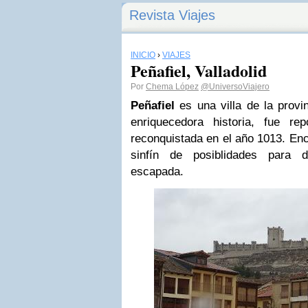
Revista Viajes
INICIO
›
VIAJES
Peñafiel, Valladolid
Por
Chema López
@UniversoViajero
Peñafiel
es una villa de la prov
enriquecedora historia, fue r
reconquistada en el año 1013. En
sinfín de posiblidades para 
escapada.