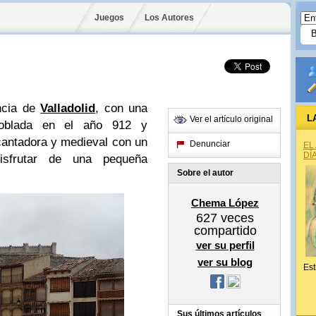
Juegos
Los Autores
incia de
Valladolid
, con una
L
Ver el artículo original
epoblada en el año 912 y
cantadora y medieval con un
Denunciar
EL
DÍ
disfrutar de una pequeña
Sobre el autor
Chema López
627
veces
compartido
ver su perfil
ver su blog
Est
Sus últimos artículos