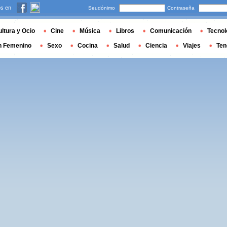
s en
Seudónimo
Contraseña
ltura y Ocio
Cine
Música
Libros
Comunicación
Tecnol
n Femenino
Sexo
Cocina
Salud
Ciencia
Viajes
Ten